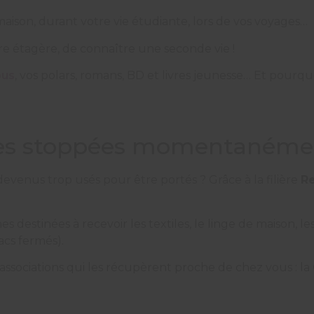
la maison, durant votre vie étudiante, lors de vos voyages…
e étagère, de connaître une seconde vie !
ous
, vos polars, romans, BD et livres jeunesse… Et pourqu
ectes stoppées momentanémen
evenus trop usés pour être portés ? Grâce à la filière
R
 destinées à recevoir les textiles, le linge de maison, le
acs fermés).
ssociations qui les récupèrent proche de chez vous : la