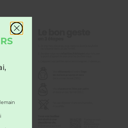
URS
i,
 le
la
ndemain
i