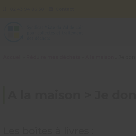
02 43 94 86 50
Contact
Accueil
»
Réduire mes déchets
»
A la maison
»
Je donn
A la maison > Je don
Les boîtes à livres :