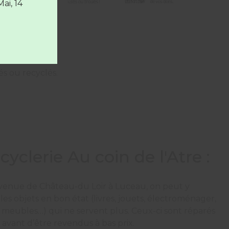
Mai, 14
s ou recyclés.
cyclerie Au coin de l'Atre :
venue de Château-du Loir à Luceau, on peut y
les objets en bon état (livres, jouets, électroménager,
e, meubles…) qui ne servent plus. Ceux-ci sont réparés
, avant d’être revendus à bas prix.