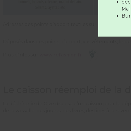
déc
Les déc
Mai 
Bure
Adresses des points d’apport textiles sur le Syndicat du
Déposés dans ces points d’apport, vos vêtements, ling
Plus d’infos sur
www.refashion.fr
Le caisson réemploi de la d
La déchèterie de Oizé dispose d’un caisson pour le dép
de la vaisselle, des jouets, des livres, destinés à la re