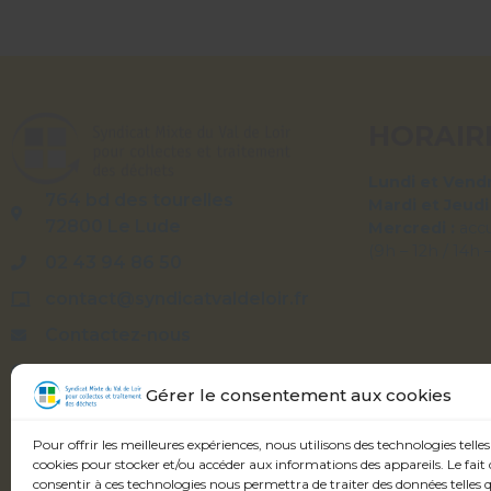
HORAIR
Lundi et Vendr
764 bd des tourelles
Mardi et Jeudi
72800 Le Lude
Mercredi :
acc
(9h – 12h / 14h 
02 43 94 86 50
contact@syndicatvaldeloir.fr
Contactez-nous
Syndicatvaldeloir.fr
Gérer le consentement aux cookies
Pour offrir les meilleures expériences, nous utilisons des technologies telles
cookies pour stocker et/ou accéder aux informations des appareils. Le fait 
consentir à ces technologies nous permettra de traiter des données telles q