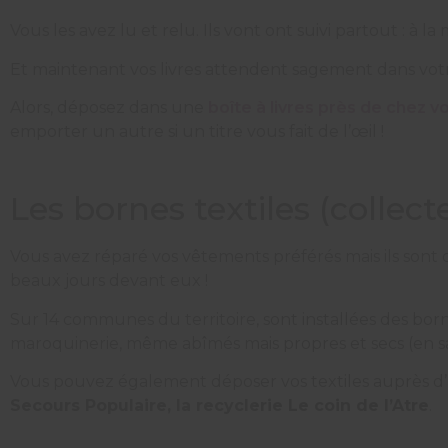
Vous les avez lu et relu. Ils vont ont suivi partout : à 
Et maintenant vos livres attendent sagement dans votr
Alors, déposez dans une
boîte à livres près de chez v
emporter un autre si un titre vous fait de l’œil !
Les bornes textiles (coll
Vous avez réparé vos vêtements préférés mais ils sont d
beaux jours devant eux !
Sur 14 communes du territoire, sont installées des bornes
maroquinerie, même abîmés mais propres et secs (en s
Vous pouvez également déposer vos textiles auprès d’a
Secours Populaire, la recyclerie Le coin de l’Atre
.