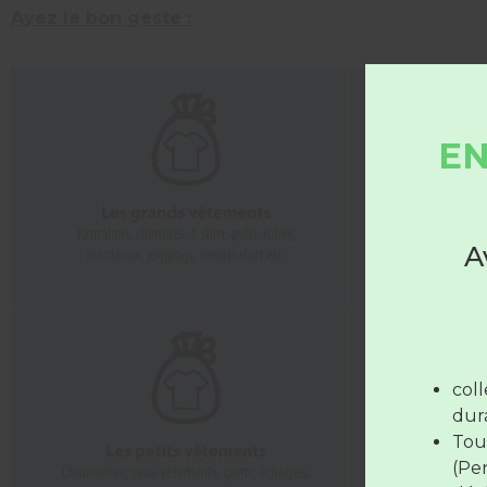
Ayez le bon geste :
EN
A
Les déc
Du 
mar
col
jou
dura
Le 
Tou
(Pe