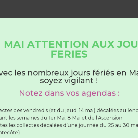
 MAI ATTENTION AUX JO
HORAIRES DÉCHÈTERIES
FERIES
Du 1er juin au 31 août
vec les nombreux jours fériés en Ma
soyez vigilant !
hèteries sont ouvertes :
Notez dans vos agendas :
lundi au samedi
de 7H30 à 12H30
(SAUF Verneil fermée
di toute la journée et le Lude fermée le mercredi toute 
lectes des vendredis (et du jeudi 14 mai) décalées au le
rnée)
nt les semaines du 1er Mai, 8 Mai et de l’Ascension
vendredi de
7H30 à 12H30
et de
17H à 19H
tes les collectes décalées d’une journée du 25 au 30 ma
ntecôte)