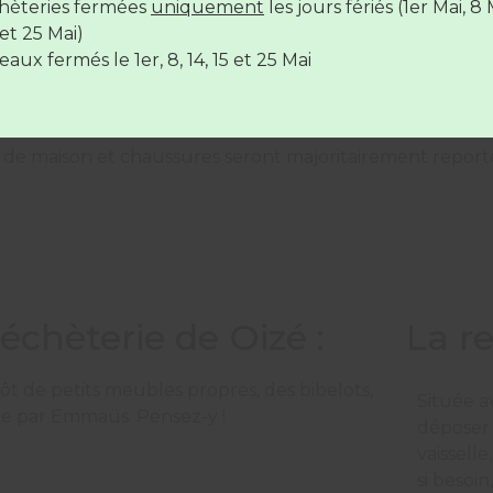
hèteries fermées
uniquement
les jours fériés (1er Mai, 8 
hèteries sont
fermées
le
14 juillet
et le
15 Août
et 25 Mai)
aux fermés le 1er, 8, 14, 15 et 25 Mai
 Val de Loir (bornes indisponibles)
e de maison et chaussures seront majoritairement reporté
échèterie de Oizé :
La re
ôt de petits meubles propres, des bibelots,
Située a
vente par Emmaüs. Pensez-y !
déposer 
vaissell
si besoin