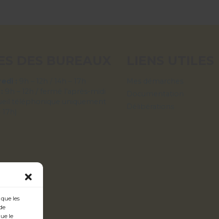
ES DES BUREAUX
LIENS UTILES
edi :
9h – 12h / 14h – 17h
Mes démarches
 :
9h – 12h / fermé l’après-midi
Documentation
ueil téléphonique uniquement
Délibérations
– 17h)
 que les
de
ue le