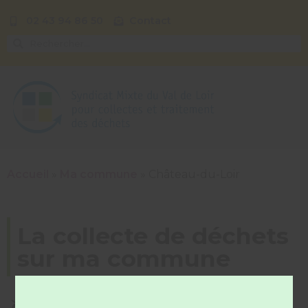
02 43 94 86 50
Contact
Accueil
»
Ma commune
»
Château-du-Loir
La collecte de déchets
sur ma commune