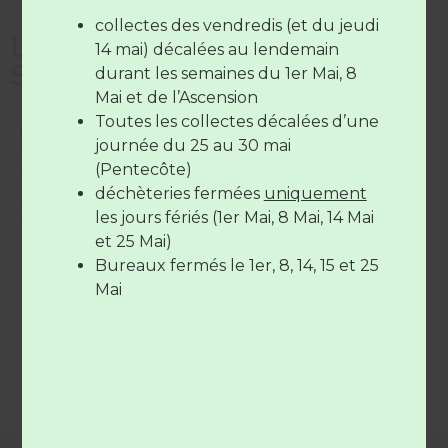
Du lundi au samedi
de 7H30 à
12H30
(SAUF Verneil fermée le
collectes des vendredis (et du jeudi
Les autres services du
mardi toute la journée et le Lude
14 mai) décalées au lendemain
Syndicat
fermée le mercredi toute la
durant les semaines du 1er Mai, 8
journée)
Mai et de l’Ascension
Le vendredi de
7H30 à 12H30
et de
Toutes les collectes décalées d’une
Sites de compostage partagé :
17H à 19H
journée du 25 au 30 mai
(Pentecôte)
Parc Henri Goude, place de la Liberté, rue du Clos
déchèteries fermées
uniquement
Joli, av du Mans, HLM Beauregard et résidence des
Les déchèteries sont
fermées
le
14
les jours fériés (1er Mai, 8 Mai, 14 Mai
Vertolines
juillet
et le
15 Août
et 25 Mai)
Bureaux fermés le 1er, 8, 14, 15 et 25
Déchèterie
Mai
Borne textile (indisponible)