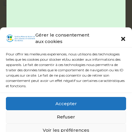
LIENS UTILES
Mes démarches
Documentation
Délibérations
Gérer le consentement
aux cookies
ABONNEZ-VOUS À NOTRE ALERTE
INFOS
Pour offrir les meilleures expériences, nous utilisons des technologies
telles que les cookies pour stocker et/ou accéder aux informations des
appareils. Le fait de consentir à ces technologies nous permettra de
traiter des données telles que le comportement de navigation ou les ID
uniques sur ce site. Le fait de ne pas consentir ou de retirer son
consentement peut avoir un effet négatif sur certaines caractéristiques
Veuillez accepter les termes et conditions.
et fonctions.
S'inscrire
Accepter
Refuser
Syndicat Mixte du Val de Loir
© Copyright 2023 -
Mentions légales
-
Politique de cookies
-
Réalisation Hastone & Ten
Voir les préférences