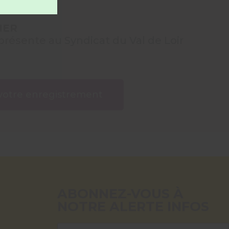
IER
présente au Syndicat du Val de Loir
votre enregistrement
ABONNEZ-VOUS À
NOTRE ALERTE INFOS