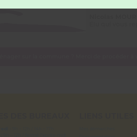
Nicolas MOUR
Elu qui vous re
nager sur la commune ? Merci de procéder à 
ES DES BUREAUX
LIENS UTILES
edi :
9h – 12h / 14h – 17h
Mes démarches
 :
9h – 12h / fermé l’après-midi
Documentation