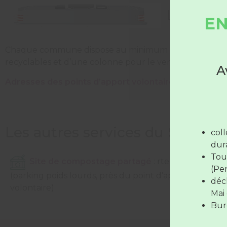
L'appor
EN
Chaque commune dispose au minimum d’un point d’app
recyclables et d’une colonne pour le verre.
A
Adresses des points d’apport volontaire sur le Syndi
Les déc
Du 
mar
Les autres services du Syndica
col
jou
dura
Le 
Tou
Site de compostage partagé
: rte des graviers
(Pe
(parking poids lourds, près du point d’apport
déc
Les déc
volontaire)
Mai 
Bure