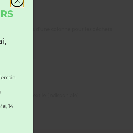
URS
es ménagères, d’une colonne pour les déchets
i,
 le
la
ndemain
i
Borne textile (indisponible)
Mai, 14