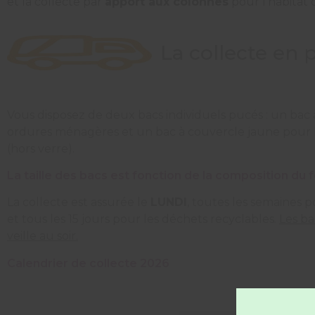
et la collecte par
apport aux colonnes
pour l’habitat c
La collecte en 
Vous disposez de deux bacs individuels pucés : un bac 
ordures ménagères et un bac à couvercle jaune pour l
(hors verre).
La taille des bacs est fonction de la composition du 
La collecte est assurée le
LUNDI
, toutes les semaines 
et tous les 15 jours pour les déchets recyclables.
Les ba
veille au soir.
Calendrier de collecte 2026