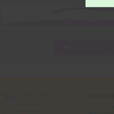
Vous venez d'emmé
HORAIR
Lundi et Vendr
764 bd des tourelles
Mardi et Jeudi