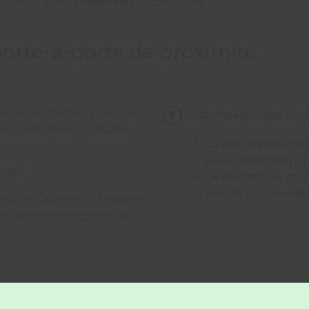
ollectif et les résidences secondaires.
porte-à-porte de proximité
à couvercle noir pour les
Certains lieux-dits sont
es déchets recyclables
La petite blanchet
pour le bac de tri (
foyer.
Le devant (du gui
bac de tri (
calendr
pour les ordures ménagères
cs doivent être sortis la