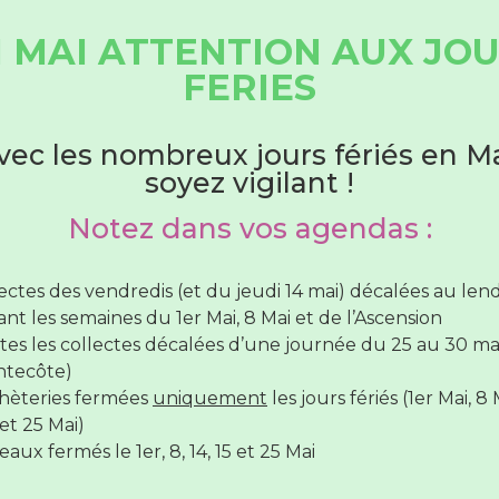
t aux colonnes
 MAI ATTENTION AUX JO
HORAIRES DÉCHÈTERIES
FERIES
ort volontaire constitué d’une colonne pour les ordur
Du 1er juin au 31 août
vec les nombreux jours fériés en Ma
soyez vigilant !
cat.
hèteries sont ouvertes :
Notez dans vos agendas :
lundi au samedi
de 7H30 à 12H30
(SAUF Verneil fermée
di toute la journée et le Lude fermée le mercredi toute 
t
lectes des vendredis (et du jeudi 14 mai) décalées au le
rnée)
nt les semaines du 1er Mai, 8 Mai et de l’Ascension
vendredi de
7H30 à 12H30
et de
17H à 19H
tes les collectes décalées d’une journée du 25 au 30 ma
Déchèterie
ntecôte)
hèteries fermées
uniquement
les jours fériés (1er Mai, 8 
hèteries sont
fermées
le
14 juillet
et le
15 Août
et 25 Mai)
aux fermés le 1er, 8, 14, 15 et 25 Mai