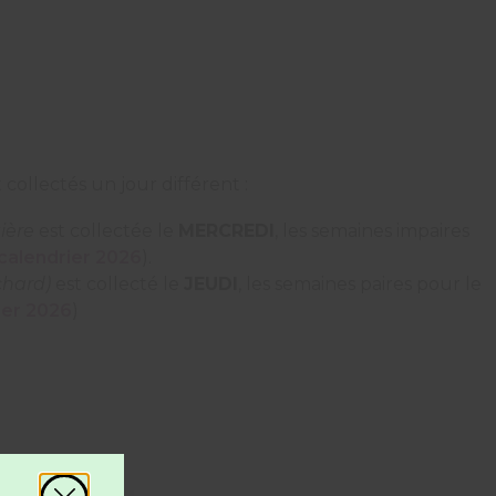
 collectés un jour différent :
ière
est collectée le
MERCREDI
, les semaines impaires
calendrier 2026
).
chard)
est collecté le
JEUDI
, les semaines paires pour le
ier 2026
)