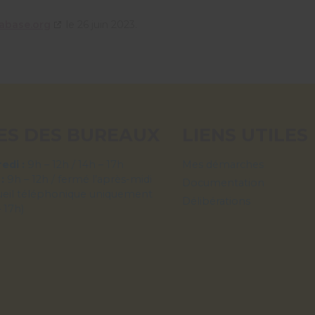
abase.org
le 26 juin 2023.
ES DES BUREAUX
LIENS UTILES
edi :
9h – 12h / 14h – 17h
Mes démarches
 :
9h – 12h / fermé l’après-midi
Documentation
ueil téléphonique uniquement
Délibérations
– 17h)