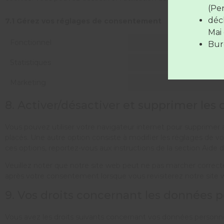
(Pe
déc
7.1 Gérez vos réglages de consentement
Les déc
Mai 
Fonctionnel
Bure
Statistiques
Marketing
8. Activer/désactiver et supprimer les 
Vous pouvez utiliser votre navigateur internet pour supprim
placés. Une autre option consiste à modifier les réglages de v
ces options, reportez-vous aux instructions de la section Aide 
Veuillez noter que notre site web peut ne pas marcher correcte
après votre consentement lorsque vous revisiterez notre site 
9. Vos droits concernant les données 
Vous avez les droits suivants concernant vos données personne