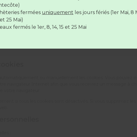
ntecôte)
hèteries fermées
uniquement
les jours fériés (1er Mai, 8 
hèteries sont
fermées
le
14 juillet
et le
15 Août
et 25 Mai)
aux fermés le 1er, 8, 14, 15 et 25 Mai
cookies
er automatiquement ou manuellement les cookies. Vous pouvez ég
otre navigateur Internet afin que vous receviez un message à cha
de votre navigateur.
ment si tous les cookies sont désactivés. Si vous supprimez les 
web.
personnelles
lles :