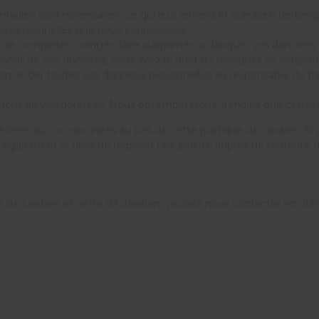
nnelles sont nécessaires, ce qui leur arrivera et combien de tem
ées personnelles que nous connaissons.
t de compléter, corriger, faire supprimer ou bloquer vos données 
ment de vos données, vous avez le droit de révoquer ce consen
demander toutes vos données personnelles au responsable du trait
ement de vos données. Nous obtempérerons, à moins que certaines
 référer aux coordonnées au bas de cette politique de cookies. Si
galement le droit de déposer une plainte auprès de l’autorité de
de cookies et cette déclaration, veuillez nous contacter en utili