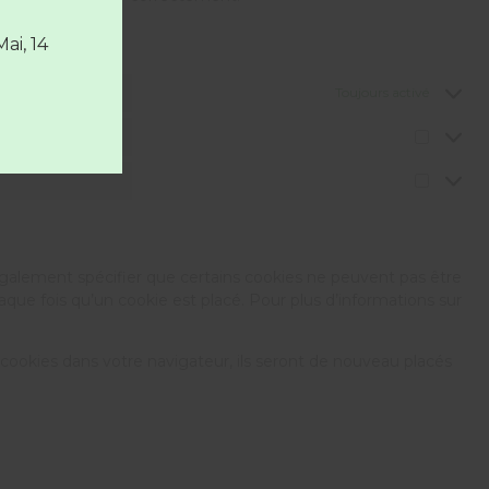
Mai, 14
Toujours activé
alement spécifier que certains cookies ne peuvent pas être
que fois qu’un cookie est placé. Pour plus d’informations sur
cookies dans votre navigateur, ils seront de nouveau placés