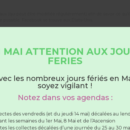
ciaux (qui peut être modifiée régulièrement) afin de savoir ce qu’i
possible. Facebook se trouve aux États-Unis.
 MAI ATTENTION AUX JO
HORAIRES DÉCHÈTERIES
FERIES
Du 1er juin au 31 août
vec les nombreux jours fériés en Ma
soyez vigilant !
hèteries sont ouvertes :
Notez dans vos agendas :
lundi au samedi
de 7H30 à 12H30
(SAUF Verneil fermée
di toute la journée et le Lude fermée le mercredi toute 
lectes des vendredis (et du jeudi 14 mai) décalées au le
 vous montrerons une fenêtre contextuelle avec une explication s
rnée)
nt les semaines du 1er Mai, 8 Mai et de l’Ascension
 cookies et d’extensions que vous avez sélectionnés dans la fenêt
vendredi de
7H30 à 12H30
et de
17H à 19H
tes les collectes décalées d’une journée du 25 au 30 ma
otre navigateur, mais veuillez noter que notre site web pourrait 