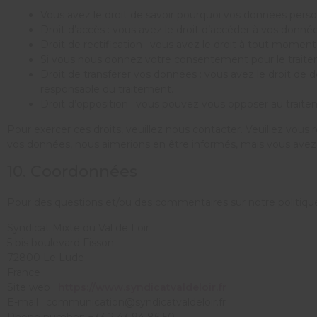
Vous avez le droit de savoir pourquoi vos données perso
Droit d’accès : vous avez le droit d’accéder à vos donn
Droit de rectification : vous avez le droit à tout momen
Si vous nous donnez votre consentement pour le traite
Droit de transférer vos données : vous avez le droit de 
responsable du traitement.
Droit d’opposition : vous pouvez vous opposer au trait
Pour exercer ces droits, veuillez nous contacter. Veuillez vous
vos données, nous aimerions en être informés, mais vous avez é
10. Coordonnées
Pour des questions et/ou des commentaires sur notre politique 
Syndicat Mixte du Val de Loir
5 bis boulevard Fisson
72800 Le Lude
France
Site web :
https://www.syndicatvaldeloir.fr
E-mail :
communication@syndicatvaldeloir.fr
Phone number: +33 2 43 94 86 50