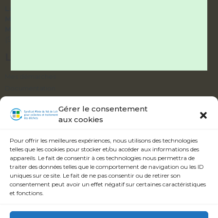
Lundi et Vendredi :
9h – 12h / 14h – 17h
Mardi et Jeudi :
9h – 12h / fermé l’après-midi
Mercredi :
accueil téléphonique uniquement
(9h – 12h / 14h – 17h)
LIENS UTILES
Mes démarches
Documentation
Délibérations
Gérer le consentement
aux cookies
ABONNEZ-VOUS À NOTRE ALERTE
INFOS
Pour offrir les meilleures expériences, nous utilisons des technologies
telles que les cookies pour stocker et/ou accéder aux informations des
appareils. Le fait de consentir à ces technologies nous permettra de
traiter des données telles que le comportement de navigation ou les ID
uniques sur ce site. Le fait de ne pas consentir ou de retirer son
consentement peut avoir un effet négatif sur certaines caractéristiques
Veuillez accepter les termes et conditions.
et fonctions.
S'inscrire