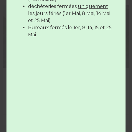
déchèteries fermées
uniquement
Les déchèteries sont
fermées
le
14
les jours fériés (1er Mai, 8 Mai, 14 Mai
COLLECTE
juillet
et le
15 Août
et 25 Mai)
Bureaux fermés le 1er, 8, 14, 15 et 25
Mai
lundi de Pâques… pas de service déchets
Le lundi 6 avril (lundi de Pâques) aucun service déchets
n’est assuré.
LIRE LA SUITE »
27 mars 2026