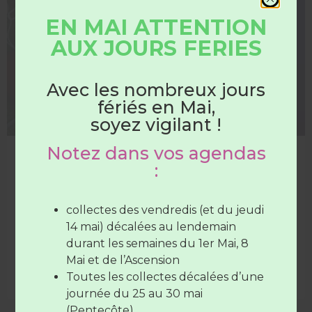
DÉCHETTERIE
EN MAI ATTENTION
AUX JOURS FERIES
HORAIRES
DÉCHÈTERIES
Avec les nombreux jours
fériés en Mai,
Du 1er juin au 31 août
soyez vigilant !
Notez dans vos agendas
NOUVEAU en déchèteries : box pour le dépôt
Les déchèteries sont ouvertes :
:
des articles de sport et loisirs
Le matériel destiné à la pratique sportive et aux
Du lundi au samedi
de 7H30 à
activités de plein air se trie aussi. Il a sa propre filière de
12H30
(SAUF Verneil fermée le
collectes des vendredis (et du jeudi
recyclage.
mardi toute la journée et le Lude
14 mai) décalées au lendemain
fermée le mercredi toute la
durant les semaines du 1er Mai, 8
LIRE LA SUITE »
journée)
Mai et de l’Ascension
Le vendredi de
7H30 à 12H30
et de
Toutes les collectes décalées d’une
5 mai 2026
17H à 19H
journée du 25 au 30 mai
(Pentecôte)