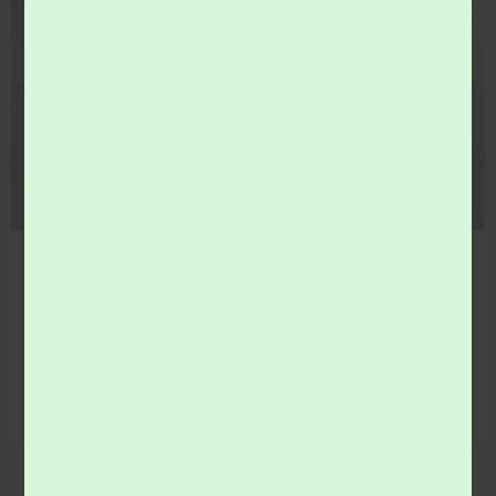
COMMUNICATION
comices agricoles 2026… venez vous informer !
Le Syndicat du val de Loir vous donne rendez-vous aux
comices agricoles.
LIRE LA SUITE »
29 juin 2026