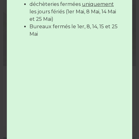
déchèteries fermées
uniquement
Les déchèteries sont
fermées
le
14
COLLECTE
les jours fériés (1er Mai, 8 Mai, 14 Mai
juillet
et le
15 Août
et 25 Mai)
Bureaux fermés le 1er, 8, 14, 15 et 25
Mai
14 juillet férié = collectes décalées !
Mardi 14 juillet aucun service déchets n’est assuré. Les
collectes sont décalées d’une journée.
LIRE LA SUITE »
8 juillet 2026