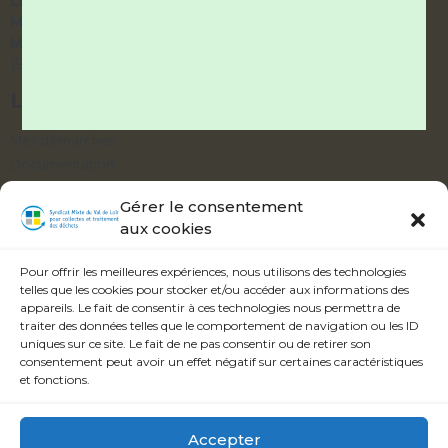
Lundi et Vendredi :
9h – 12h / 14h – 17h
Mardi et Jeudi :
9h – 12h / fermé l’après-midi
Mercredi :
accueil téléphonique uniquement
(9h – 12h / 14h – 17h)
LIENS UTILES
Mes démarches
Documentation
Délibérations
Gérer le consentement
aux cookies
ABONNEZ-VOUS À NOTRE ALERTE
INFOS
Pour offrir les meilleures expériences, nous utilisons des technologies
telles que les cookies pour stocker et/ou accéder aux informations des
appareils. Le fait de consentir à ces technologies nous permettra de
traiter des données telles que le comportement de navigation ou les ID
uniques sur ce site. Le fait de ne pas consentir ou de retirer son
consentement peut avoir un effet négatif sur certaines caractéristiques
Veuillez accepter les termes et conditions.
et fonctions.
S'inscrire
Accepter