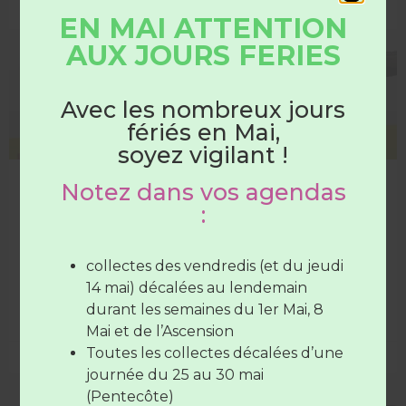
EN MAI ATTENTION
AUX JOURS FERIES
HORAIRES
DÉCHÈTERIES
Avec les nombreux jours
fériés en Mai,
Du 1er juin au 31 août
soyez vigilant !
Collecte de pneus sous conditions
Notez dans vos agendas
Les déchèteries sont ouvertes :
:
Le 17 SEPTEMBRE de 15H30 à 17H, le Syndicat
organise une collecte de pneus, dans les déchèteries
Du lundi au samedi
de 7H30 à
du Lude et de Verneil-le-Chétif uniquement, sous
12H30
(SAUF Verneil fermée le
collectes des vendredis (et du jeudi
conditions
mardi toute la journée et le Lude
14 mai) décalées au lendemain
fermée le mercredi toute la
durant les semaines du 1er Mai, 8
LIRE LA SUITE »
journée)
Mai et de l’Ascension
Le vendredi de
7H30 à 12H30
et de
Toutes les collectes décalées d’une
15 juillet 2026
17H à 19H
journée du 25 au 30 mai
(Pentecôte)