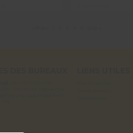
025
25 novembre 2025
« Préc.
1
2
3
4
5
Suiv. »
ES DES BUREAUX
LIENS UTILES
edi :
9h – 12h / 14h – 17h
Mes démarches
 :
9h – 12h / fermé l’après-midi
Documentation
ueil téléphonique uniquement
Délibérations
– 17h)