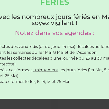
FERIES
2025
COMMUNICATION
Le prochain comité syndical
Du 1er juin au 31 août
vec les nombreux jours fériés en Ma
le mardi 02 décembre à 18
bureaux du Syndicat du Val 
soyez vigilant !
764 bd des Tourelles
hèteries sont ouvertes :
Notez dans vos agendas :
lundi au samedi
de 7H30 à 12H30
(SAUF Verneil fermée
LIRE LA SUITE »
di toute la journée et le Lude fermée le mercredi toute 
lectes des vendredis (et du jeudi 14 mai) décalées au le
rnée)
nt les semaines du 1er Mai, 8 Mai et de l’Ascension
r de collecte 2026
vendredi de
7H30 à 12H30
et de
17H à 19H
tes les collectes décalées d’une journée du 25 au 30 ma
 procurer votre
ntecôte)
de collecte des déchets
hèteries fermées
uniquement
les jours fériés (1er Mai, 8 
mat informatique, format
hèteries sont
fermées
le
14 juillet
et le
15 Août
et 25 Mai)
ieurs solutions s’offrent à
aux fermés le 1er, 8, 14, 15 et 25 Mai
E »