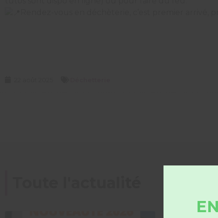
tutos sont dispo en ligne) ou pour faire du feu.
Rendez-vous en déchèterie, c’est premier arrivé, pr
22 août 2025
Déchetterie
Toute l'actualité
EN