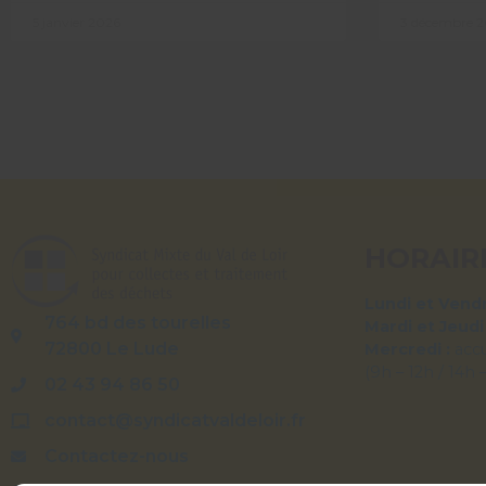
5 janvier 2026
3 décembre 2
HORAIR
Lundi et Vendr
764 bd des tourelles
Mardi et Jeudi
72800 Le Lude
Mercredi :
acc
(9h – 12h / 14h 
02 43 94 86 50
contact@syndicatvaldeloir.fr
Contactez-nous