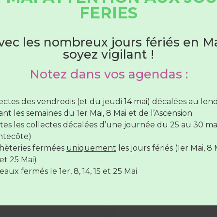
HORAIRES DÉCHÈTERIES
FERIES
Du 1er juin au 31 août
DÉCHETTERIE
vec les nombreux jours fériés en Ma
soyez vigilant !
hèteries sont ouvertes :
Notez dans vos agendas :
lundi au samedi
de 7H30 à 12H30
(SAUF Verneil fermée
di toute la journée et le Lude fermée le mercredi toute 
lectes des vendredis (et du jeudi 14 mai) décalées au le
rnée)
nt les semaines du 1er Mai, 8 Mai et de l’Ascension
vendredi de
7H30 à 12H30
et de
17H à 19H
tes les collectes décalées d’une journée du 25 au 30 ma
de pneus sous
14 juillet férié = collecte
ntecôte)
s
décalées !
hèteries fermées
uniquement
les jours fériés (1er Mai, 8 
hèteries sont
fermées
le
14 juillet
et le
15 Août
EMBRE de 15H30 à 17H, le
Mardi 14 juillet aucun serv
et 25 Mai)
ganise une collecte de
n’est assuré. Les collectes 
aux fermés le 1er, 8, 14, 15 et 25 Mai
s les déchèteries du Lude
décalées d’une journée.
il-le-Chétif uniquement,
ions
LIRE LA SUITE »