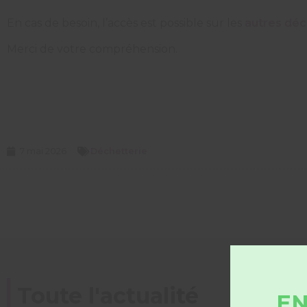
En cas de besoin, l’accès est possible sur les
autres déc
Merci de votre compréhension.
7 mai 2026
Déchetterie
Toute l'actualité
EN