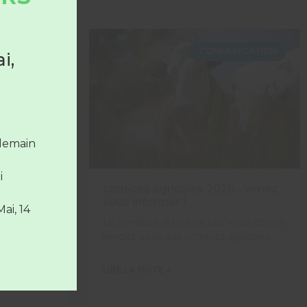
COLLECTE
COMMUNICATION
i,
 le
la
ndemain
i
s
comices agricoles 2026… venez
vous informer !
Mai, 14
ice déchets
Le Syndicat du val de Loir vous donne
sont
rendez-vous aux comices agricoles.
LIRE LA SUITE »