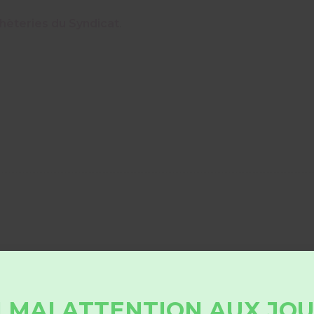
hèteries du Syndicat
.
 MAI ATTENTION AUX JO