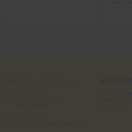
LIRE LA SUIT
20 juillet 2026
15 juillet 2026
HORAIR
Lundi et Vendr
764 bd des tourelles
Mardi et Jeudi
72800 Le Lude
Mercredi :
acc
(9h – 12h / 14h 
02 43 94 86 50
contact@syndicatvaldeloir.fr