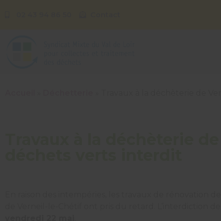
02 43 94 86 50
Contact
Accueil
»
Déchetterie
»
Travaux à la déchèterie de Ver
Travaux à la déchèterie de
déchets verts interdit
En raison des intempéries, les travaux de rénovation d
de Verneil-le-Chétif ont pris du retard. L’interdictio
vendredi 22 mai
.