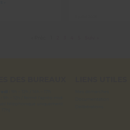
E »
8 juillet 2026
« Préc.
1
2
3
4
5
Suiv. »
ES DES BUREAUX
LIENS UTILES
edi :
9h – 12h / 14h – 17h
Mes démarches
 :
9h – 12h / fermé l’après-midi
Documentation
ueil téléphonique uniquement
Délibérations
– 17h)