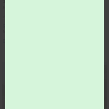
d’une journée (attention : collectes du vendredi >
samedi matin)
Veillez à bien sortir vos bacs la veille au soir.
Déchèteries fermées uniquement les jours
fériés
Bureaux fermés les jours fériés et le 15 Mai