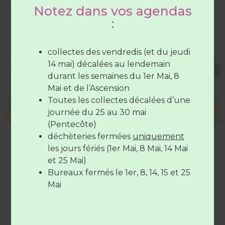
Notez dans vos agendas
Les déchèteries sont ouvertes :
:
DÉCHETTERIE
Du lundi au samedi
de 7H30 à
12H30
(SAUF Verneil fermée le
collectes des vendredis (et du jeudi
mardi toute la journée et le Lude
14 mai) décalées au lendemain
fermée le mercredi toute la
durant les semaines du 1er Mai, 8
journée)
Mai et de l’Ascension
Le vendredi de
7H30 à 12H30
et de
Toutes les collectes décalées d’une
17H à 19H
journée du 25 au 30 mai
(Pentecôte)
déchèteries fermées
uniquement
Collecte de pneus sous conditions
Les déchèteries sont
fermées
le
14
les jours fériés (1er Mai, 8 Mai, 14 Mai
Le 17 SEPTEMBRE de 15H30 à 17H, le Syndicat
juillet
et le
15 Août
et 25 Mai)
organise une collecte de pneus, dans les déchèteries
Bureaux fermés le 1er, 8, 14, 15 et 25
du Lude et de Verneil-le-Chétif uniquement, sous
conditions
Mai
LIRE LA SUITE »