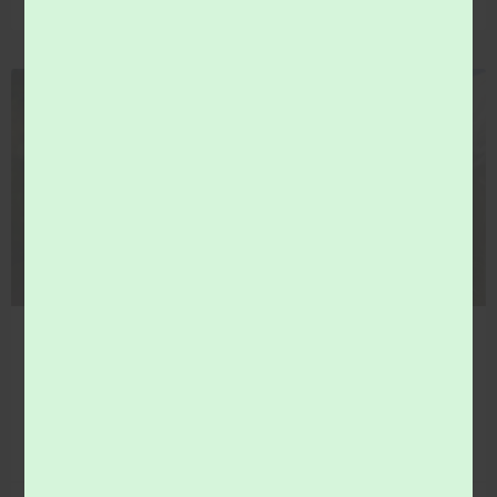
8 juillet 2026
COMMUNICATION
comices agricoles 2026… venez vous informer !
Le Syndicat du val de Loir vous donne rendez-vous aux
comices agricoles.
LIRE LA SUITE »