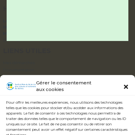
HORAIRES DES BUREAUX
Lundi et Vendredi :
9h – 12h / 14h – 17h
Mardi et Jeudi :
9h – 12h / fermé l’après-midi
Mercredi :
accueil téléphonique uniquement
(9h – 12h / 14h – 17h)
LIENS UTILES
Mes démarches
Documentation
Délibérations
Gérer le consentement
aux cookies
ABONNEZ-VOUS À NOTRE ALERTE
INFOS
Pour offrir les meilleures expériences, nous utilisons des technologies
telles que les cookies pour stocker et/ou accéder aux informations des
appareils. Le fait de consentir à ces technologies nous permettra de
traiter des données telles que le comportement de navigation ou les ID
uniques sur ce site. Le fait de ne pas consentir ou de retirer son
consentement peut avoir un effet négatif sur certaines caractéristiques
Veuillez accepter les termes et conditions.
et fonctions.