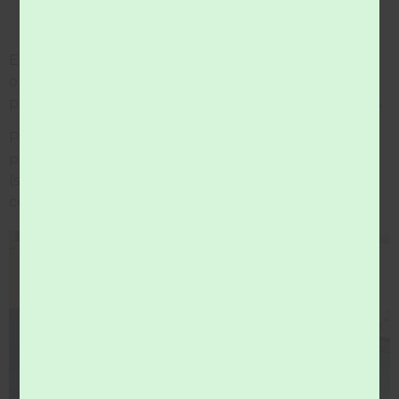
En raison d’un arrêt de la collecte par l’éco-
organisme Valobat, le Syndicat est contraint de ne
plus accepter les menuiseries vitrées en déchèteries.
Pour évacuer vos menuiseries, rendez-vous sur un
point de reprise de proximité spécialisé
.
(sélectionner les symboles bleus de distributeurs /
cocher Huisseries)