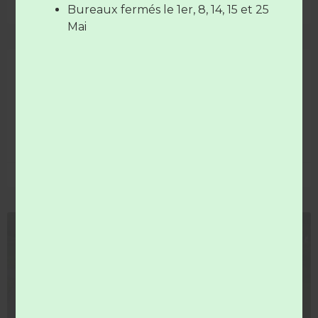
Bureaux fermés le 1er, 8, 14, 15 et 25
3 décembre 2025
Mai
comité syndical du 02 décembre 2025
Le prochain comité syndical aura lieu le mardi 02
décembre à 18h dans les bureaux du Syndicat du Val de
Loir, 764 bd des Tourelles
LIRE LA SUITE »
25 novembre 2025
DÉCHETTERIE