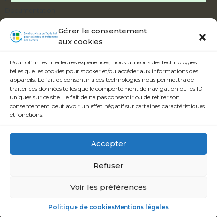
Documentation
Délibérations
Gérer le consentement
aux cookies
ABONNEZ-VOUS À NOTRE ALERTE
INFOS
Pour offrir les meilleures expériences, nous utilisons des technologies
telles que les cookies pour stocker et/ou accéder aux informations des
appareils. Le fait de consentir à ces technologies nous permettra de
traiter des données telles que le comportement de navigation ou les ID
uniques sur ce site. Le fait de ne pas consentir ou de retirer son
consentement peut avoir un effet négatif sur certaines caractéristiques
Veuillez accepter les termes et conditions.
et fonctions.
S'inscrire
Accepter
Refuser
Syndicat Mixte du Val de Loir
© Copyright 2023 -
Mentions légales
-
Politique de cookies
-
Réalisation Hastone & Ten
Voir les préférences
Politique de cookies
Mentions légales