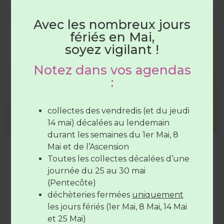
HORAIRES
5 janvier 2026
DÉCHÈTERIES
Avec les nombreux jours
fériés en Mai,
COMMUNICATION
Du 1er juin au 31 août
soyez vigilant !
Notez dans vos agendas
Les déchèteries sont ouvertes :
:
Du lundi au samedi
de 7H30 à
12H30
(SAUF Verneil fermée le
collectes des vendredis (et du jeudi
mardi toute la journée et le Lude
14 mai) décalées au lendemain
fermée le mercredi toute la
durant les semaines du 1er Mai, 8
journée)
Mai et de l’Ascension
Calendrier de collecte 2026
Le vendredi de
7H30 à 12H30
et de
Toutes les collectes décalées d’une
Comment se procurer votre calendrier de collecte des
17H à 19H
journée du 25 au 30 mai
déchets 2026 ? Format informatique, format papier…
(Pentecôte)
plusieurs solutions s’offrent à vous.
déchèteries fermées
uniquement
Les déchèteries sont
fermées
le
14
les jours fériés (1er Mai, 8 Mai, 14 Mai
LIRE LA SUITE »
juillet
et le
15 Août
et 25 Mai)