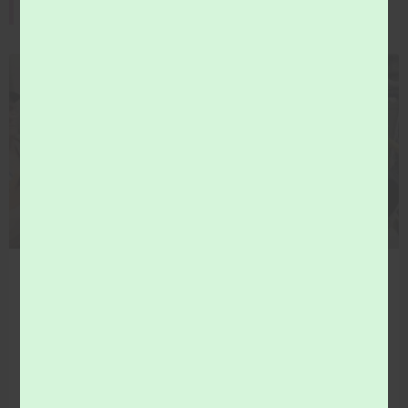
Toute l'actualité
COMMUNICATION
Vous souhaitez en savoir plus sur le tri des
déchets…Visitez le centre de tri, Tri Val de Loir(e)
Où vont les déchets de ma poubelle jaune ? Pour le
savoir participez à la visite du centre de tri, Tri Val de
Loir(e).
LIRE LA SUITE »