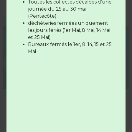
Le vendredi de
7H30 à 12H30
et de
Toutes les collectes décalées d’une
17H à 19H
journée du 25 au 30 mai
28 mai 2026
(Pentecôte)
déchèteries fermées
uniquement
Les déchèteries sont
fermées
le
14
les jours fériés (1er Mai, 8 Mai, 14 Mai
juillet
et le
15 Août
COLLECTE
et 25 Mai)
Bureaux fermés le 1er, 8, 14, 15 et 25
Mai
Nouvelle campagne de collecte des déchets
agricoles
La Chambre d’Agriculture des Pays de la Loire organise
chaque année des campagnes de collecte des déchets
agricoles.