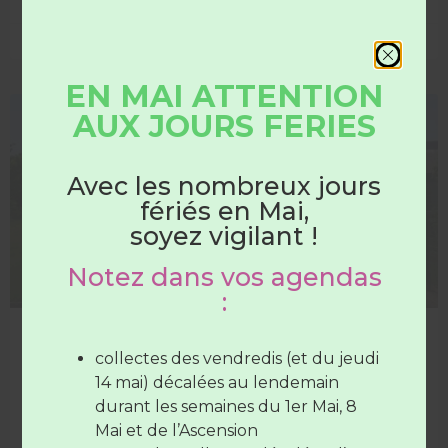
1 juin 2026
EN MAI ATTENTION
AUX JOURS FERIES
DÉCHETTERIE
HORAIRES
DÉCHÈTERIES
Avec les nombreux jours
fériés en Mai,
Du 1er juin au 31 août
soyez vigilant !
Notez dans vos agendas
Les déchèteries sont ouvertes :
:
Du lundi au samedi
de 7H30 à
Les déchèteries passent en horaires d’été
12H30
(SAUF Verneil fermée le
collectes des vendredis (et du jeudi
A partir du 1er juin, les déchèteries passent en horaires
mardi toute la journée et le Lude
14 mai) décalées au lendemain
d’été.
fermée le mercredi toute la
durant les semaines du 1er Mai, 8
journée)
Mai et de l’Ascension
LIRE LA SUITE »