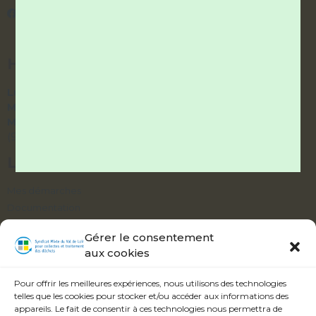
Syndicatvaldeloir.fr
HORAIRES DES BUREAUX
Lundi et Vendredi :
9h – 12h / 14h – 17h
Mardi et Jeudi :
9h – 12h / fermé l’après-midi
Mercredi :
accueil téléphonique uniquement
(9h – 12h / 14h – 17h)
LIENS UTILES
Mes démarches
Documentation
Délibérations
Gérer le consentement
aux cookies
ABONNEZ-VOUS À NOTRE ALERTE
INFOS
Pour offrir les meilleures expériences, nous utilisons des technologies
telles que les cookies pour stocker et/ou accéder aux informations des
appareils. Le fait de consentir à ces technologies nous permettra de