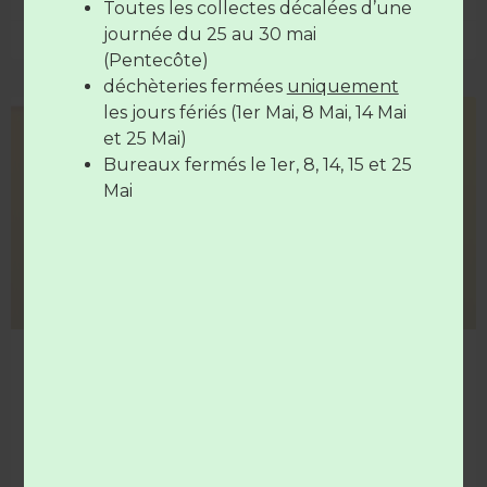
Le vendredi de
7H30 à 12H30
et de
Toutes les collectes décalées d’une
17H à 19H
journée du 25 au 30 mai
18 juin 2026
(Pentecôte)
déchèteries fermées
uniquement
Les déchèteries sont
fermées
le
14
les jours fériés (1er Mai, 8 Mai, 14 Mai
juillet
et le
15 Août
COLLECTE
et 25 Mai)
Bureaux fermés le 1er, 8, 14, 15 et 25
Mai
Fortes chaleurs… Soyez vigilant !
De fortes chaleurs sont annoncées… Les horaires de
collecte peuvent être amenés à évoluer en
conséquence.