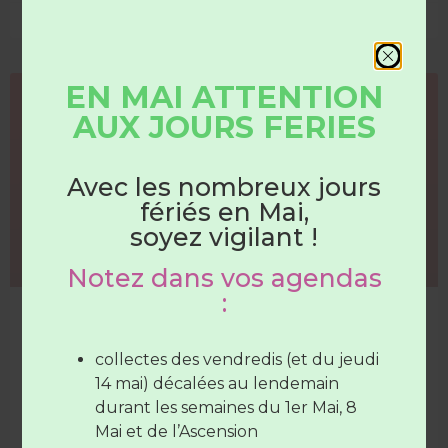
23 juin 2026
EN MAI ATTENTION
COMMUNICATION
AUX JOURS FERIES
HORAIRES
DÉCHÈTERIES
Avec les nombreux jours
fériés en Mai,
Du 1er juin au 31 août
soyez vigilant !
Notez dans vos agendas
Les déchèteries sont ouvertes :
:
démarchage frauduleux
Du lundi au samedi
de 7H30 à
De faux agents se présentent chez les usagers en leur
12H30
(SAUF Verneil fermée le
collectes des vendredis (et du jeudi
demandant de l’argent pour l’obtention ou l’échange
mardi toute la journée et le Lude
14 mai) décalées au lendemain
de bacs de collecte.
fermée le mercredi toute la
durant les semaines du 1er Mai, 8
journée)
Mai et de l’Ascension
LIRE LA SUITE »