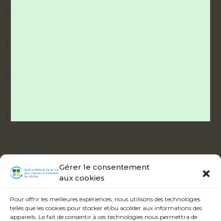
Syndicatvaldeloir.fr
HORAIRES DES BUREAUX
Lundi et Vendredi :
9h – 12h / 14h – 17h
Mardi et Jeudi :
9h – 12h / fermé l’après-midi
Mercredi :
accueil téléphonique uniquement
(9h – 12h / 14h – 17h)
LIENS UTILES
Mes démarches
Documentation
Délibérations
Gérer le consentement
aux cookies
ABONNEZ-VOUS À NOTRE ALERTE
INFOS
Pour offrir les meilleures expériences, nous utilisons des technologies
telles que les cookies pour stocker et/ou accéder aux informations des
appareils. Le fait de consentir à ces technologies nous permettra de