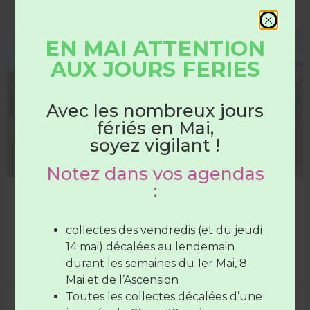
EN MAI ATTENTION
DÉCHETTERIE
AUX JOURS FERIES
HORAIRES
DÉCHÈTERIES
Avec les nombreux jours
fériés en Mai,
Du 1er juin au 31 août
soyez vigilant !
Notez dans vos agendas
Les déchèteries sont ouvertes :
:
Les déchèteries passent en horaires d’été
Du lundi au samedi
de 7H30 à
A partir du 1er juin, les déchèteries passent en horaires
12H30
(SAUF Verneil fermée le
collectes des vendredis (et du jeudi
d’été.
mardi toute la journée et le Lude
14 mai) décalées au lendemain
fermée le mercredi toute la
durant les semaines du 1er Mai, 8
LIRE LA SUITE »
journée)
Mai et de l’Ascension
Le vendredi de
7H30 à 12H30
et de
Toutes les collectes décalées d’une
28 mai 2026