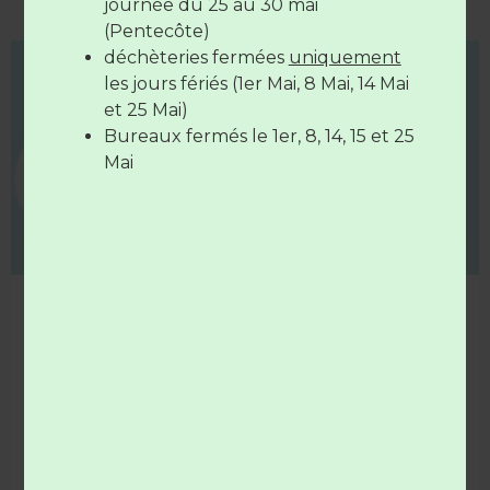
17H à 19H
journée du 25 au 30 mai
(Pentecôte)
déchèteries fermées
uniquement
Les déchèteries sont
fermées
le
14
COLLECTE
les jours fériés (1er Mai, 8 Mai, 14 Mai
juillet
et le
15 Août
et 25 Mai)
Bureaux fermés le 1er, 8, 14, 15 et 25
Mai
Nouvelle campagne de collecte des déchets
agricoles
La Chambre d’Agriculture des Pays de la Loire organise
chaque année des campagnes de collecte des déchets
agricoles.
LIRE LA SUITE »