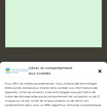
HORAIRES DES BUREAUX
Lundi et Vendredi :
9h – 12h / 14h – 17h
Mardi et Jeudi :
9h – 12h / fermé l’après-midi
Mercredi :
accueil téléphonique uniquement
(9h – 12h / 14h – 17h)
LIENS UTILES
Mes démarches
Documentation
Délibérations
Gérer le consentement
aux cookies
ABONNEZ-VOUS À NOTRE ALERTE
INFOS
Pour offrir les meilleures expériences, nous utilisons des technologies
telles que les cookies pour stocker et/ou accéder aux informations des
appareils. Le fait de consentir à ces technologies nous permettra de
traiter des données telles que le comportement de navigation ou les ID
uniques sur ce site. Le fait de ne pas consentir ou de retirer son
consentement peut avoir un effet négatif sur certaines caractéristiques
Veuillez accepter les termes et conditions.