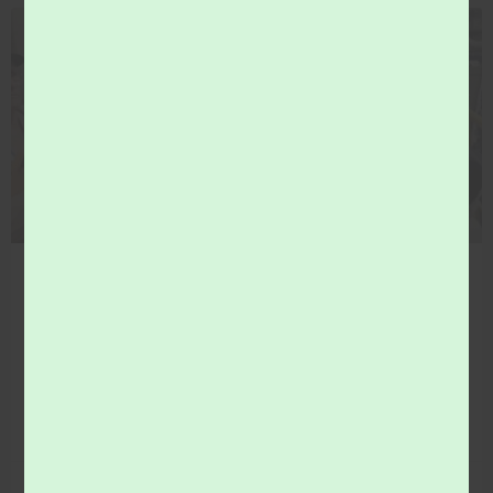
COMMUNICATION
Vous souhaitez en savoir plus sur le tri des
déchets…Visitez le centre de tri, Tri Val de Loir(e)
Où vont les déchets de ma poubelle jaune ? Pour le
savoir participez à la visite du centre de tri, Tri Val de
Loir(e).
LIRE LA SUITE »
1 juin 2026