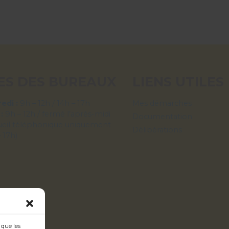
ES DES BUREAUX
LIENS UTILES
edi :
9h – 12h / 14h – 17h
Mes démarches
 :
9h – 12h / fermé l’après-midi
Documentation
ueil téléphonique uniquement
Délibérations
– 17h)
 que les