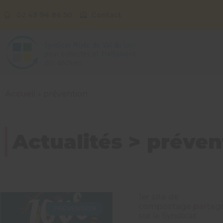
02 43 94 86 50
Contact
Accueil
»
prévention
Actualités > préven
1er site de
compostage partag
PRÉVENTION
sur le Syndicat