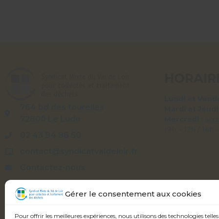
HORAIR
Lundi et Vendr
764 bd des tourelles
Mardi et Jeudi
72800 Le Lude
Mercredi :
acc
(9h – 12h / 14h 
02 43 94 86 50
contact@syndicatvaldeloir.fr
Contactez-nous
Syndicatvaldeloir.fr
Gérer le consentement aux cookies
Pour offrir les meilleures expériences, nous utilisons des technologies telles