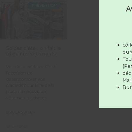
PRÉVENTION
A
Les déc
Du 
mar
col
Soldes d’été… on fait le
jou
dura
tri de nos vêtements
Le 
Tou
(Pe
Voici les « soldes ». C’est
déc
l’occasion de
Les déc
désencombrer vos
Mai 
placards pour faire de la
Bure
place aux nouveaux
vêtements achetés.
LIRE LA SUITE »
28 juin 2023