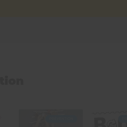
tion
é
PRÉVENTION
P