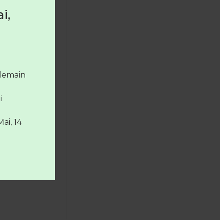
i,
 le
la
ndemain
i
Mai, 14