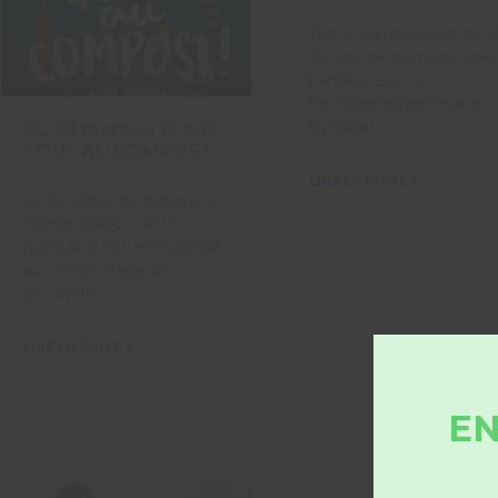
Depuis quelques jours, l
1er site de compostage
partagé est en
fonctionnement sur le
Syndicat.
Du 28 mars au 12 avril
TOUS AU COMPOST
LIRE LA SUITE »
Le Syndicat participe à la
13ème édition de la
quinzaine nationale dédié
au compostage de
proximité.
LIRE LA SUITE »
EN
24 mars 2026
19 février 2024