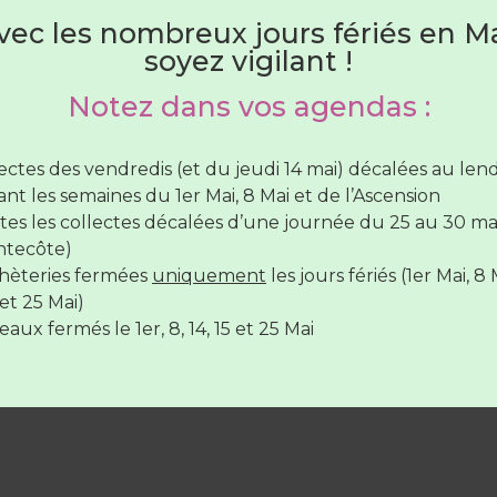
Du 1er juin au 31 août
vec les nombreux jours fériés en Ma
soyez vigilant !
hèteries sont ouvertes :
Notez dans vos agendas :
lundi au samedi
de 7H30 à 12H30
(SAUF Verneil fermée
di toute la journée et le Lude fermée le mercredi toute 
lectes des vendredis (et du jeudi 14 mai) décalées au le
rnée)
nt les semaines du 1er Mai, 8 Mai et de l’Ascension
vendredi de
7H30 à 12H30
et de
17H à 19H
tes les collectes décalées d’une journée du 25 au 30 ma
ntecôte)
hèteries fermées
uniquement
les jours fériés (1er Mai, 8 
hèteries sont
fermées
le
14 juillet
et le
15 Août
et 25 Mai)
aux fermés le 1er, 8, 14, 15 et 25 Mai