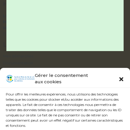
HORAIRES DES BUREAUX
Lundi et Vendredi :
9h – 12h / 14h – 17h
Mardi et Jeudi :
9h – 12h / fermé l’après-midi
Mercredi :
accueil téléphonique uniquement
(9h – 12h / 14h – 17h)
LIENS UTILES
Mes démarches
Documentation
Délibérations
Gérer le consentement
aux cookies
ABONNEZ-VOUS À NOTRE ALERTE
INFOS
Pour offrir les meilleures expériences, nous utilisons des technologies
telles que les cookies pour stocker et/ou accéder aux informations des
appareils. Le fait de consentir à ces technologies nous permettra de
traiter des données telles que le comportement de navigation ou les ID
uniques sur ce site. Le fait de ne pas consentir ou de retirer son
consentement peut avoir un effet négatif sur certaines caractéristiques
Veuillez accepter les termes et conditions.
et fonctions.