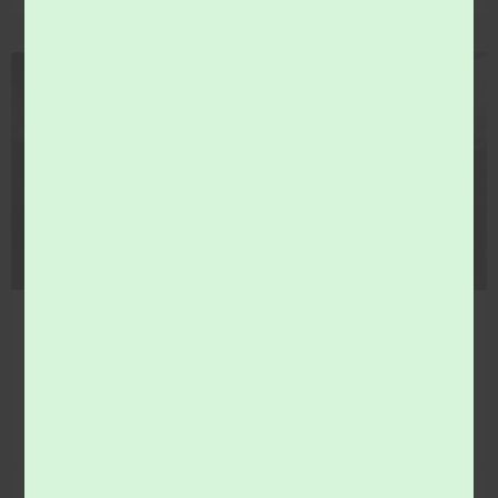
COMMUNICATION
comices agricoles 2026… venez vous informer !
Le Syndicat du val de Loir vous donne rendez-vous aux
comices agricoles.
LIRE LA SUITE »
29 juin 2026