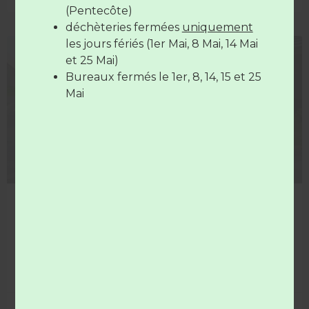
(Pentecôte)
déchèteries fermées
uniquement
Les déchèteries sont
fermées
le
14
les jours fériés (1er Mai, 8 Mai, 14 Mai
juillet
et le
15 Août
COLLECTE
et 25 Mai)
Bureaux fermés le 1er, 8, 14, 15 et 25
Mai
14 juillet férié = collectes décalées !
Mardi 14 juillet aucun service déchets n’est assuré. Les
collectes sont décalées d’une journée.
LIRE LA SUITE »
8 juillet 2026