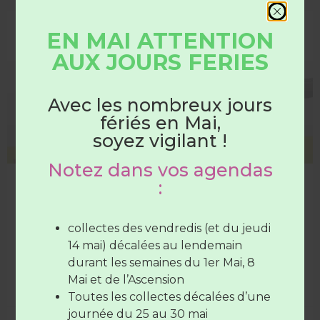
EN MAI ATTENTION
DÉCHETTERIE
AUX JOURS FERIES
HORAIRES
DÉCHÈTERIES
Avec les nombreux jours
fériés en Mai,
Du 1er juin au 31 août
soyez vigilant !
Notez dans vos agendas
Les déchèteries sont ouvertes :
:
Collecte de pneus sous conditions
Le 17 SEPTEMBRE de 15H30 à 17H, le Syndicat
Du lundi au samedi
de 7H30 à
organise une collecte de pneus, dans les déchèteries
12H30
(SAUF Verneil fermée le
collectes des vendredis (et du jeudi
du Lude et de Verneil-le-Chétif uniquement, sous
mardi toute la journée et le Lude
14 mai) décalées au lendemain
conditions
fermée le mercredi toute la
durant les semaines du 1er Mai, 8
journée)
Mai et de l’Ascension
LIRE LA SUITE »
Le vendredi de
7H30 à 12H30
et de
Toutes les collectes décalées d’une
17H à 19H
journée du 25 au 30 mai
15 juillet 2026