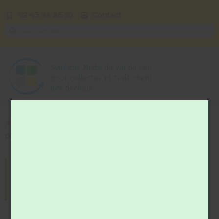
02 43 94 86 50
Contact
Accueil
»
Réduire mes déchets
»
Au magasin
»
Je
passe aux eco-recharges
Au magasin > Je passe
aux eco-recharges