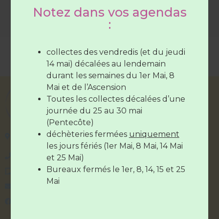
Notez dans vos agendas
Les déchèteries sont ouvertes :
:
Du lundi au samedi
de 7H30 à
12H30
(SAUF Verneil fermée le
collectes des vendredis (et du jeudi
mardi toute la journée et le Lude
14 mai) décalées au lendemain
fermée le mercredi toute la
durant les semaines du 1er Mai, 8
journée)
Mai et de l’Ascension
Le vendredi de
7H30 à 12H30
et de
Toutes les collectes décalées d’une
17H à 19H
journée du 25 au 30 mai
(Pentecôte)
764 bd des tourelles
déchèteries fermées
uniquement
Les déchèteries sont
fermées
le
14
72800 Le Lude
les jours fériés (1er Mai, 8 Mai, 14 Mai
juillet
et le
15 Août
02 43 94 86 50
et 25 Mai)
Bureaux fermés le 1er, 8, 14, 15 et 25
contact@syndicatvaldeloir.fr
Mai
Contactez-nous
Syndicatvaldeloir.fr