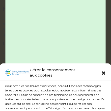
HORAIRES DES BUREAUX
Lundi et Vendredi :
9h – 12h / 14h – 17h
Mardi et Jeudi :
9h – 12h / fermé l’après-midi
Mercredi :
accueil téléphonique uniquement
(9h – 12h / 14h – 17h)
LIENS UTILES
Mes démarches
Documentation
Délibérations
Gérer le consentement
aux cookies
ABONNEZ-VOUS À NOTRE ALERTE
INFOS
Pour offrir les meilleures expériences, nous utilisons des technologies
telles que les cookies pour stocker et/ou accéder aux informations des
appareils. Le fait de consentir à ces technologies nous permettra de
traiter des données telles que le comportement de navigation ou les ID
uniques sur ce site. Le fait de ne pas consentir ou de retirer son
consentement peut avoir un effet négatif sur certaines caractéristiques
Veuillez accepter les termes et conditions.