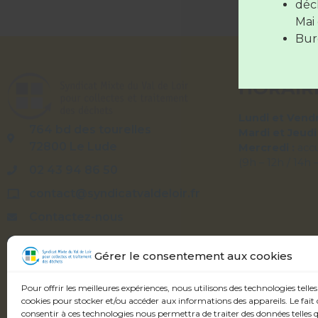
déc
Les déc
Mai 
Bure
HORAIR
Lundi et Vendr
764 bd des tourelles
Mardi et Jeudi
72800 Le Lude
Mercredi :
acc
(9h – 12h / 14h 
02 43 94 86 50
contact@syndicatvaldeloir.fr
Contactez-nous
Syndicatvaldeloir.fr
Gérer le consentement aux cookies
Pour offrir les meilleures expériences, nous utilisons des technologies telles
cookies pour stocker et/ou accéder aux informations des appareils. Le fait 
consentir à ces technologies nous permettra de traiter des données telles q