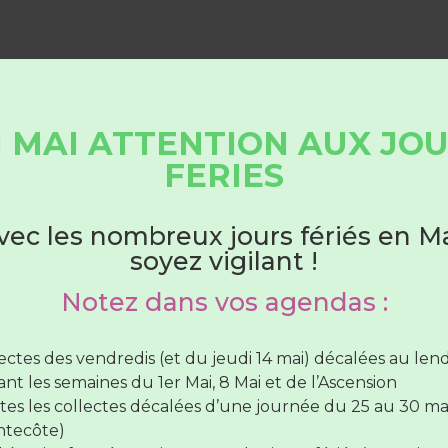
 MAI ATTENTION AUX JO
s gestes simples pour rédui
HORAIRES DÉCHÈTERIES
FERIES
ermarchés, je choisis des
produits à la coupe ou en vr
légumes secs, farine, céréales, etc.
Du 1er juin au 31 août
vec les nombreux jours fériés en Ma
sons, produits laitiers, biscuits, les
grands conditionne
soyez vigilant !
ment et pour les foyers composés de plusieurs personn
hèteries sont ouvertes :
mini-doses
(sels, moutarde, sucre, etc.), les
emballages i
Notez dans vos agendas :
les achats au marché local ou chez le producteur
lundi au samedi
de 7H30 à 12H30
(SAUF Verneil fermée
di toute la journée et le Lude fermée le mercredi toute 
lectes des vendredis (et du jeudi 14 mai) décalées au le
rnée)
nt les semaines du 1er Mai, 8 Mai et de l’Ascension
vendredi de
7H30 à 12H30
et de
17H à 19H
tes les collectes décalées d’une journée du 25 au 30 ma
ntecôte)