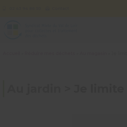
02 43 94 86 50
Contact
Accueil
»
Réduire mes déchets
»
Au magasin
»
Je lim
Au jardin > Je limit