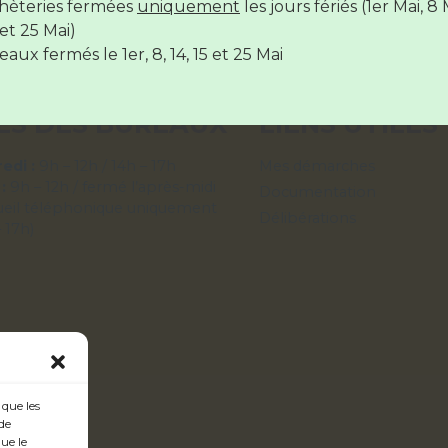
hèteries fermées
uniquement
les jours fériés (1er Mai, 8 
hèteries sont
fermées
le
14 juillet
et le
15 Août
et 25 Mai)
aux fermés le 1er, 8, 14, 15 et 25 Mai
ES DES BUREAUX
LIENS UTILES
edi :
9h – 12h / 14h – 17h
Mes démarches
 :
9h – 12h / fermé l’après-midi
Documentation
ueil téléphonique uniquement
Délibérations
– 17h)
 que les
de
ue le