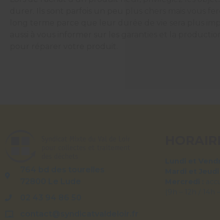
durer. Ils sont parfois un peu plus chers mais vous fe
long terme parce que leur durée de vie sera plus imp
aussi à vous informer sur les garanties et la producti
pour réparer votre produit.
HORAIR
Lundi et Vendr
764 bd des tourelles
Mardi et Jeudi
72800 Le Lude
Mercredi :
acc
(9h – 12h / 14h 
02 43 94 86 50
contact@syndicatvaldeloir.fr