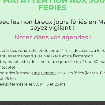
 MAI ATTENTION AUX JO
HORAIRES DÉCHÈTERIES
FERIES
vembre 2023 par Refashion permet de bénéficier de rédu
Du 1er juin au 31 août
vec les nombreux jours fériés en Ma
 les équipements électroménagers (
réparateurs labelli
soyez vigilant !
hèteries sont ouvertes :
Notez dans vos agendas :
lundi au samedi
de 7H30 à 12H30
(SAUF Verneil fermée
di toute la journée et le Lude fermée le mercredi toute 
lectes des vendredis (et du jeudi 14 mai) décalées au le
rnée)
nt les semaines du 1er Mai, 8 Mai et de l’Ascension
vendredi de
7H30 à 12H30
et de
17H à 19H
tes les collectes décalées d’une journée du 25 au 30 ma
lques astuces pour moins j
ntecôte)
hèteries fermées
uniquement
les jours fériés (1er Mai, 8 
hèteries sont
fermées
le
14 juillet
et le
15 Août
et 25 Mai)
aux fermés le 1er, 8, 14, 15 et 25 Mai
Entretenez vo
ts de qualité, conçus pour
Quelques petits gestes per