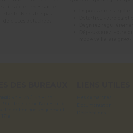
rez des économies sur le
Dépoussiérez la grille 
ortante. N’hésitez pas
Détartrez votre cafetiè
on de pièces détachées
Dégivrez régulièremen
Dépoussiérez votre ordi
mode veille, éteignez
ES DES BUREAUX
LIENS UTILES
edi :
9h – 12h / 14h – 17h
Mes démarches
 :
9h – 12h / fermé l’après-midi
Documentation
ueil téléphonique uniquement
Délibérations
– 17h)