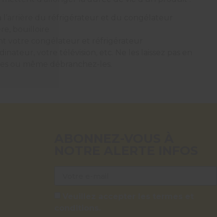
à l’arrière du réfrigérateur et du congélateur
re, bouilloire
t votre congélateur et réfrigérateur
nateur, votre télévision, etc. Ne les laissez pas en
-les ou même débranchez-les.
ABONNEZ-VOUS À
NOTRE ALERTE INFOS
Veuillez accepter les termes et
conditions.