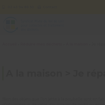
02 43 94 86 50
Contact
Accueil
»
Réduire mes déchets
»
A la maison
»
Je répa
A la maison > Je ré
Bien des objets que l’on jette à la poubelle sont en fai
d’informatique, de vélos, d’outillages de jardin ou e