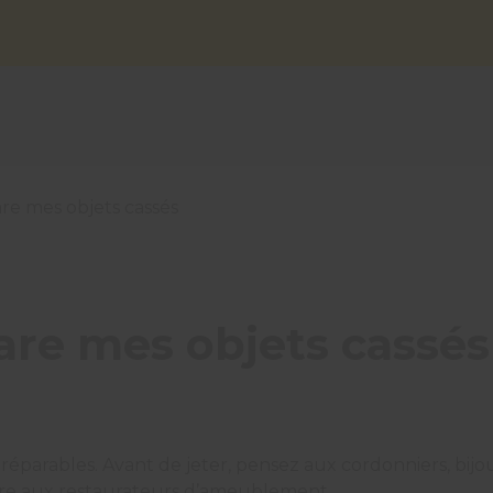
re mes objets cassés
pare mes objets cassés
t réparables. Avant de jeter, pensez aux cordonniers, bij
ncore aux restaurateurs d’ameublement.