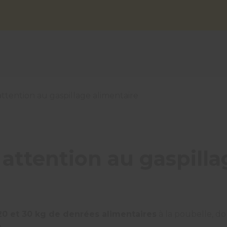
 attention au gaspillage alimentaire
s attention au gaspill
 20 et 30 kg de denrées alimentaires
à la poubelle, d
.