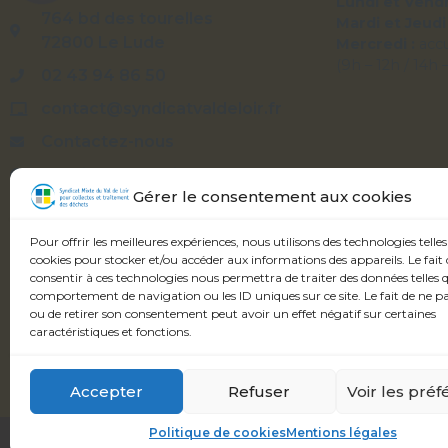
Lundi et Vendr
764 bd des tourelles
Mardi et Jeudi
72800 Le Lude
Mercredi :
acc
(9h – 12h / 14h 
02 43 94 86 50
contact@syndicatvaldeloir.fr
Contactez-nous
Syndicatvaldeloir.fr
Gérer le consentement aux cookies
Pour offrir les meilleures expériences, nous utilisons des technologies telles
cookies pour stocker et/ou accéder aux informations des appareils. Le fait 
consentir à ces technologies nous permettra de traiter des données telles q
comportement de navigation ou les ID uniques sur ce site. Le fait de ne p
ou de retirer son consentement peut avoir un effet négatif sur certaines
caractéristiques et fonctions.
Accepter
Refuser
Voir les pré
Politique de cookies
Mentions légales
Syndicat Mixte du Val de Loir
© Copyright 2023 -
Mentions légales
-
Po