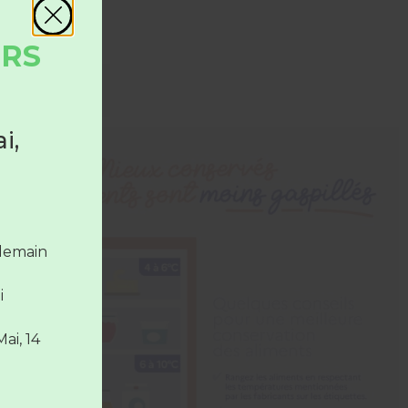
URS
i,
 le
la
ndemain
i
Mai, 14