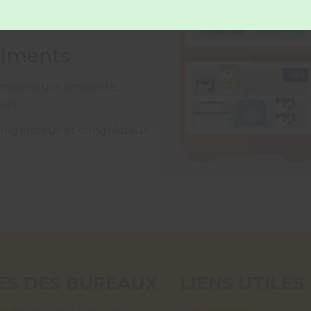
oches !
liments
 température ambiante,
ues.
éfrigérateur et congélateur
.
ES DES BUREAUX
LIENS UTILES