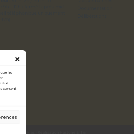
edi :
9h – 12h / 14h – 17h
Mes démarches
 :
9h – 12h / fermé l’après-midi
Documentation
ueil téléphonique uniquement
Délibérations
– 17h)
 que les
de
ue le
as consentir
férences
litique de cookies
-
Réalisation Hastone & Ten