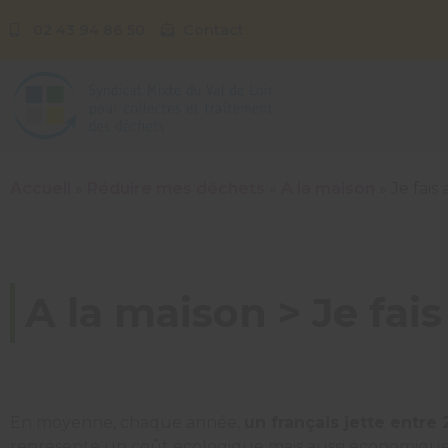
02 43 94 86 50
Contact
Accueil
»
Réduire mes déchets
»
A la maison
»
Je fais
A la maison > Je fai
En moyenne, chaque année,
un français jette entre
représente un coût écologique mais aussi économique