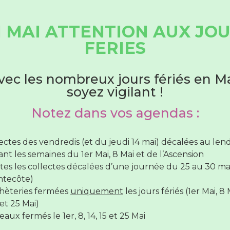
 MAI ATTENTION AUX JO
HORAIRES DÉCHÈTERIES
FERIES
Du 1er juin au 31 août
vec les nombreux jours fériés en Ma
soyez vigilant !
ombreuses recettes pour les
hèteries sont ouvertes :
Notez dans vos agendas :
lundi au samedi
de 7H30 à 12H30
(SAUF Verneil fermée
re avec les produits qui
di toute la journée et le Lude fermée le mercredi toute 
lectes des vendredis (et du jeudi 14 mai) décalées au le
rnée)
nt les semaines du 1er Mai, 8 Mai et de l’Ascension
vendredi de
7H30 à 12H30
et de
17H à 19H
tes les collectes décalées d’une journée du 25 au 30 ma
gumes moches
ntecôte)
hèteries fermées
uniquement
les jours fériés (1er Mai, 8 
hèteries sont
fermées
le
14 juillet
et le
15 Août
aitement lisses et rondes.
et 25 Mai)
s sont toutes aussi bonnes
aux fermés le 1er, 8, 14, 15 et 25 Mai