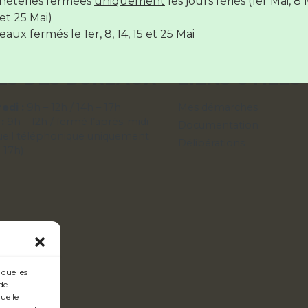
hèteries fermées
uniquement
les jours fériés (1er Mai, 8 
hèteries sont
fermées
le
14 juillet
et le
15 Août
et 25 Mai)
aux fermés le 1er, 8, 14, 15 et 25 Mai
ES DES BUREAUX
LIENS UTILES
edi :
9h – 12h / 14h – 17h
Mes démarches
 :
9h – 12h / fermé l’après-midi
Documentation
ueil téléphonique uniquement
Délibérations
– 17h)
 que les
de
ue le