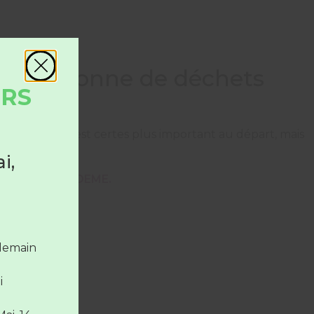
t une tonne de déchets
URS
que. L’achat est certes plus important au départ, mais
i,
 publié par l’ADEME.
 le
la
ndemain
i