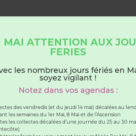
vez-vous qu’un bébé produi
 MAI ATTENTION AUX JO
ant d’être propre ?
HORAIRES DÉCHÈTERIES
FERIES
uche lavable, en plus d’être écologique est plus économi
Du 1er juin au 31 août
a durée, vous ferez des économies.
vec les nombreux jours fériés en Ma
soyez vigilant !
plus d’infos sur les couches lavables,
consultez le guide
hèteries sont ouvertes :
Notez dans vos agendas :
lundi au samedi
de 7H30 à 12H30
(SAUF Verneil fermée
di toute la journée et le Lude fermée le mercredi toute 
lectes des vendredis (et du jeudi 14 mai) décalées au le
rnée)
nt les semaines du 1er Mai, 8 Mai et de l’Ascension
vendredi de
7H30 à 12H30
et de
17H à 19H
tes les collectes décalées d’une journée du 25 au 30 ma
ntecôte)