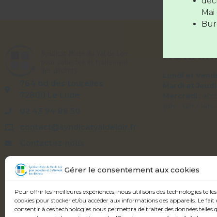
déc
Les déc
Mai 
Bure
HORAIR
Lundi et Vendr
764 bd des tourelles
Mardi et Jeudi
72800 Le Lude
Mercredi :
acc
(9h – 12h / 14h 
02 43 94 86 50
contact@syndicatvaldeloir.fr
Contactez-nous
Syndicatvaldeloir.fr
Gérer le consentement aux cookies
Pour offrir les meilleures expériences, nous utilisons des technologies telles
cookies pour stocker et/ou accéder aux informations des appareils. Le fait 
consentir à ces technologies nous permettra de traiter des données telles q