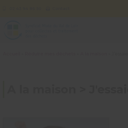
02 43 94 86 50
Contact
Accueil
»
Réduire mes déchets
»
A la maison
»
J’essai
A la maison > J'essa