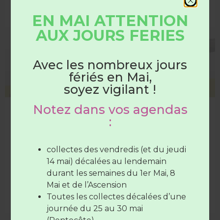
DÉCHETTERIE
EN MAI ATTENTION
AUX JOURS FERIES
HORAIRES
DÉCHÈTERIES
Avec les nombreux jours
fériés en Mai,
Du 1er juin au 31 août
soyez vigilant !
Notez dans vos agendas
Collecte de pneus sous conditions
Les déchèteries sont ouvertes :
:
Le 17 SEPTEMBRE de 15H30 à 17H, le Syndicat
organise une collecte de pneus, dans les déchèteries
Du lundi au samedi
de 7H30 à
du Lude et de Verneil-le-Chétif uniquement, sous
12H30
(SAUF Verneil fermée le
collectes des vendredis (et du jeudi
conditions
mardi toute la journée et le Lude
14 mai) décalées au lendemain
fermée le mercredi toute la
durant les semaines du 1er Mai, 8
LIRE LA SUITE »
journée)
Mai et de l’Ascension
Le vendredi de
7H30 à 12H30
et de
Toutes les collectes décalées d’une
15 juillet 2026
17H à 19H
journée du 25 au 30 mai