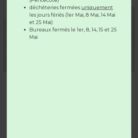
(Pentecôte)
déchèteries fermées
uniquement
Les déchèteries sont
fermées
le
14
les jours fériés (1er Mai, 8 Mai, 14 Mai
COLLECTE
juillet
et le
15 Août
et 25 Mai)
Bureaux fermés le 1er, 8, 14, 15 et 25
Mai
14 juillet férié = collectes décalées !
Mardi 14 juillet aucun service déchets n’est assuré. Les
collectes sont décalées d’une journée.
LIRE LA SUITE »
8 juillet 2026