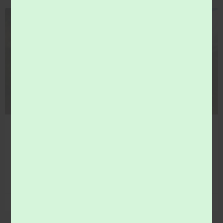
COMMUNICATION
comices agricoles 2026… venez vous informer !
Le Syndicat du val de Loir vous donne rendez-vous aux
comices agricoles.
LIRE LA SUITE »
29 juin 2026