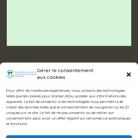
Lundi et Vendredi :
9h – 12h / 14h – 17h
Mardi et Jeudi :
9h – 12h / fermé l’après-midi
Mercredi :
accueil téléphonique uniquement
(9h – 12h / 14h – 17h)
LIENS UTILES
Mes démarches
Documentation
Délibérations
Gérer le consentement
aux cookies
ABONNEZ-VOUS À NOTRE ALERTE
INFOS
Pour offrir les meilleures expériences, nous utilisons des technologies
telles que les cookies pour stocker et/ou accéder aux informations des
appareils. Le fait de consentir à ces technologies nous permettra de
traiter des données telles que le comportement de navigation ou les ID
uniques sur ce site. Le fait de ne pas consentir ou de retirer son
consentement peut avoir un effet négatif sur certaines caractéristiques
Veuillez accepter les termes et conditions.
et fonctions.