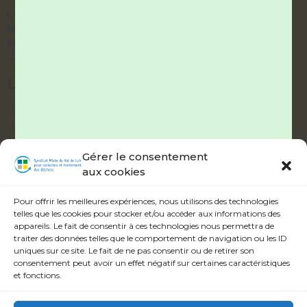
Lundi et Vendredi :
9h – 12h / 14h – 17h
Mardi et Jeudi :
9h – 12h / fermé l’après-midi
Mercredi :
accueil téléphonique uniquement
(9h – 12h / 14h – 17h)
LIENS UTILES
Mes démarches
Documentation
Délibérations
Gérer le consentement
aux cookies
ABONNEZ-VOUS À NOTRE ALERTE
INFOS
Pour offrir les meilleures expériences, nous utilisons des technologies
telles que les cookies pour stocker et/ou accéder aux informations des
appareils. Le fait de consentir à ces technologies nous permettra de
traiter des données telles que le comportement de navigation ou les ID
uniques sur ce site. Le fait de ne pas consentir ou de retirer son
consentement peut avoir un effet négatif sur certaines caractéristiques
Veuillez accepter les termes et conditions.
et fonctions.