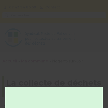
02 43 94 86 50
Contact
Accueil
»
Ma commune
»
Nogent-sur-Loir
La collecte de déchets
sur ma commune