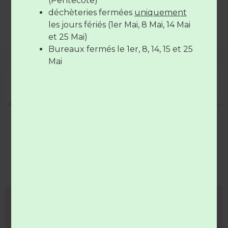
(Pentecôte)
Borne textile (indisponible)
déchèteries fermées
uniquement
Les déchèteries sont
fermées
le
14
les jours fériés (1er Mai, 8 Mai, 14 Mai
juillet
et le
15 Août
et 25 Mai)
Bureaux fermés le 1er, 8, 14, 15 et 25
Mai
Guy ROBINEAU
Elu qui vous représente au Syndicat du
Val de Loir
Vous venez d'emménager sur la
commune ? Merci de procéder à
votre enregistrement