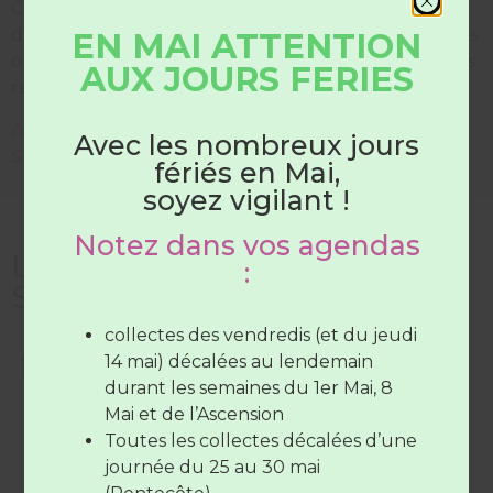
Chaque commune dispose au minimum d’un point
d’apport volontaire constitué d’une colonne pour les
EN MAI ATTENTION
ordures ménagères, d’une colonne pour les déchets
AUX JOURS FERIES
HORAIRES
recyclables et d’une colonne pour le verre.
DÉCHÈTERIES
Adresses des points d’apport volontaire sur le
Avec les nombreux jours
Syndicat.
fériés en Mai,
Du 1er juin au 31 août
soyez vigilant !
Notez dans vos agendas
Les autres services du
Les déchèteries sont ouvertes :
:
Syndicat
Du lundi au samedi
de 7H30 à
12H30
(SAUF Verneil fermée le
collectes des vendredis (et du jeudi
mardi toute la journée et le Lude
Site de compostage partagé
14 mai) décalées au lendemain
fermée le mercredi toute la
durant les semaines du 1er Mai, 8
journée)
Mai et de l’Ascension
Déchèterie
Le vendredi de
7H30 à 12H30
et de
Toutes les collectes décalées d’une
17H à 19H
journée du 25 au 30 mai