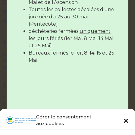
journée)
Mai et de l’Ascension
contact@syndicatvaldeloir.fr
Le vendredi de
7H30 à 12H30
et de
Toutes les collectes décalées d’une
Contactez-nous
17H à 19H
journée du 25 au 30 mai
Syndicatvaldeloir.fr
(Pentecôte)
déchèteries fermées
uniquement
Les déchèteries sont
fermées
le
14
les jours fériés (1er Mai, 8 Mai, 14 Mai
HORAIRES DES BUREAUX
juillet
et le
15 Août
et 25 Mai)
Bureaux fermés le 1er, 8, 14, 15 et 25
Lundi et Vendredi :
9h – 12h / 14h – 17h
Mai
Mardi et Jeudi :
9h – 12h / fermé l’après-midi
Mercredi :
accueil téléphonique uniquement
(9h – 12h / 14h – 17h)
LIENS UTILES
Mes démarches
Documentation
Délibérations
Gérer le consentement
aux cookies
ABONNEZ-VOUS À NOTRE ALERTE