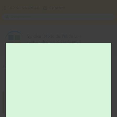
02 43 94 86 50
Contact
Accueil
»
Je suis une association
Mes démarches : Je
suis une association