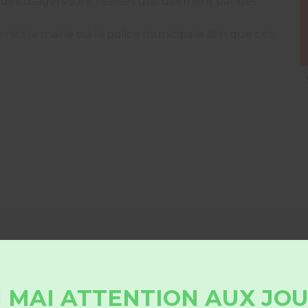
 des usagers sont réalisés gratuitement par des
nez la mairie ou la police municipale afin que ces
 MAI ATTENTION AUX JO