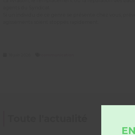
La livraison, le remplacement ou la réparation des bacs
agents du Syndicat.
Si un individu de ce genre se présente chez vous, préve
agissements soient stoppés rapidement.
18 juin 2026
communication
Toute l'actualité
EN