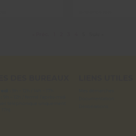
025
25 novembre 2025
« Préc.
1
2
3
4
5
Suiv. »
ES DES BUREAUX
LIENS UTILES
edi :
9h – 12h / 14h – 17h
Mes démarches
 :
9h – 12h / fermé l’après-midi
Documentation
ueil téléphonique uniquement
Délibérations
– 17h)