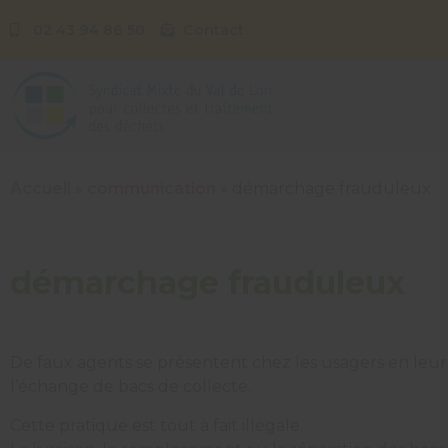
02 43 94 86 50
Contact
Accueil
»
communication
»
démarchage frauduleux
démarchage frauduleux
De faux agents se présentent chez les usagers en leu
l’échange de bacs de collecte.
Cette pratique est tout à fait illégale.