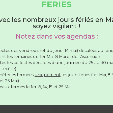
HORAIRES DÉCHÈTERIES
FERIES
comité syndical du 02
2025
COMMUNICATION
Du 1er juin au 31 août
Le prochain comité syndical
vec les nombreux jours fériés en Ma
le mardi 02 décembre à 18
soyez vigilant !
bureaux du Syndicat du Val 
764 bd des Tourelles
hèteries sont ouvertes :
Notez dans vos agendas :
lundi au samedi
de 7H30 à 12H30
(SAUF Verneil fermée
LIRE LA SUITE »
di toute la journée et le Lude fermée le mercredi toute 
lectes des vendredis (et du jeudi 14 mai) décalées au le
rnée)
nt les semaines du 1er Mai, 8 Mai et de l’Ascension
r de collecte 2026
vendredi de
7H30 à 12H30
et de
17H à 19H
tes les collectes décalées d’une journée du 25 au 30 ma
 procurer votre
ntecôte)
de collecte des déchets
hèteries fermées
uniquement
les jours fériés (1er Mai, 8 
hèteries sont
fermées
le
14 juillet
et le
15 Août
mat informatique, format
et 25 Mai)
ieurs solutions s’offrent à
aux fermés le 1er, 8, 14, 15 et 25 Mai
E »