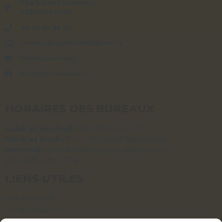
764 bd des tourelles
72800 Le Lude
02 43 94 86 50
contact@syndicatvaldeloir.fr
Contactez-nous
Syndicatvaldeloir.fr
HORAIRES DES BUREAUX
Lundi et Vendredi :
9h – 12h / 14h – 17h
Mardi et Jeudi :
9h – 12h / fermé l’après-midi
Mercredi :
accueil téléphonique uniquement
(9h – 12h / 14h – 17h)
LIENS UTILES
Mes démarches
Documentation
Délibérations