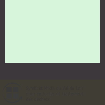
En savoir +
Un doute, une question, utilisez
le
formulaire
ou contactez-nous au
02 43
94 86 50
.