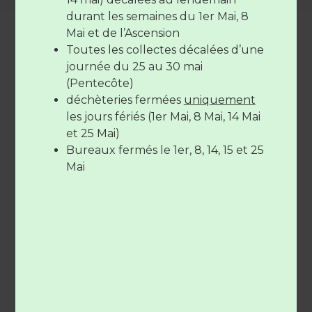
fermée le mercredi toute la
durant les semaines du 1er Mai, 8
journée)
Mai et de l’Ascension
Le vendredi de
7H30 à 12H30
et de
Toutes les collectes décalées d’une
Recyclage des emballages métalliques
17H à 19H
journée du 25 au 30 mai
(Pentecôte)
Pour la fabrication des
déchèteries fermées
uniquement
emballages, il existe 2
Les déchèteries sont
fermées
le
14
les jours fériés (1er Mai, 8 Mai, 14 Mai
types de métaux : l’acier
juillet
et le
15 Août
et 25 Mai)
et l’aluminium. Ils
Bureaux fermés le 1er, 8, 14, 15 et 25
possèdent plusieurs
Mai
qualités : résistance à la
déformation, solidité,
conservation des
aliments dans le temps
et sont recyclables à
l’infini.
Dans les centres de tri, les machines sont
équipées d’un aimant pour permettre d’isoler les