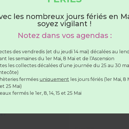
Du 1er juin au 31 août
vec les nombreux jours fériés en Ma
COMMUNICATION
soyez vigilant !
hèteries sont ouvertes :
Notez dans vos agendas :
lundi au samedi
de 7H30 à 12H30
(SAUF Verneil fermée
di toute la journée et le Lude fermée le mercredi toute 
lectes des vendredis (et du jeudi 14 mai) décalées au le
rnée)
nt les semaines du 1er Mai, 8 Mai et de l’Ascension
vendredi de
7H30 à 12H30
et de
17H à 19H
tes les collectes décalées d’une journée du 25 au 30 ma
ntecôte)
ge frauduleux
Fortes chaleurs… Soyez 
hèteries fermées
uniquement
les jours fériés (1er Mai, 8 
hèteries sont
fermées
le
14 juillet
et le
15 Août
ents se présentent chez
De fortes chaleurs sont a
et 25 Mai)
s en leur demandant de
Les horaires de collecte p
aux fermés le 1er, 8, 14, 15 et 25 Mai
ur l’obtention ou l’échange
amenés à évoluer en cons
collecte.
LIRE LA SUITE »
E »
12 juin 2026