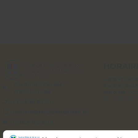
HORAIR
Lundi et Vendr
764 bd des tourelles
Mardi et Jeudi
72800 Le Lude
Mercredi :
acc
(9h – 12h / 14h 
02 43 94 86 50
contact@syndicatvaldeloir.fr
Contactez-nous
Syndicatvaldeloir.fr