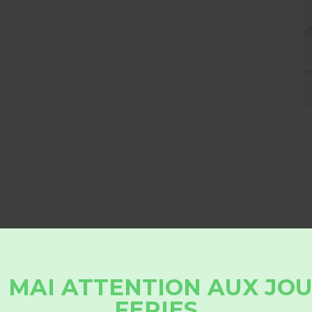
 MAI ATTENTION AUX JO
HORAIRES DÉCHÈTERIES
FERIES