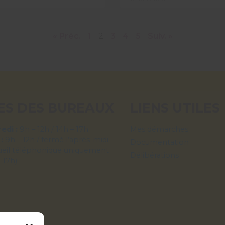
« Préc.
1
2
3
4
5
Suiv. »
ES DES BUREAUX
LIENS UTILES
edi :
9h – 12h / 14h – 17h
Mes démarches
 :
9h – 12h / fermé l’après-midi
Documentation
ueil téléphonique uniquement
Délibérations
– 17h)