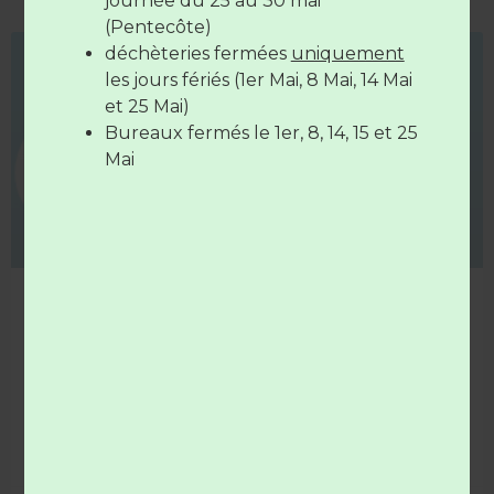
journée du 25 au 30 mai
(Pentecôte)
déchèteries fermées
uniquement
Les déchèteries sont
fermées
le
14
COLLECTE
les jours fériés (1er Mai, 8 Mai, 14 Mai
juillet
et le
15 Août
et 25 Mai)
Bureaux fermés le 1er, 8, 14, 15 et 25
Mai
Nouvelle campagne de collecte des déchets
agricoles
La Chambre d’Agriculture des Pays de la Loire organise
chaque année des campagnes de collecte des déchets
agricoles.
LIRE LA SUITE »