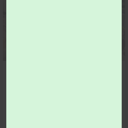
COMMUNICATION
Vous souhaitez en savoir plus sur le tri des
déchets…Visitez le centre de tri, Tri Val de Loir(e)
Où vont les déchets de ma poubelle jaune ? Pour le
savoir participez à la visite du centre de tri, Tri Val de
Loir(e).
LIRE LA SUITE »
1 juin 2026