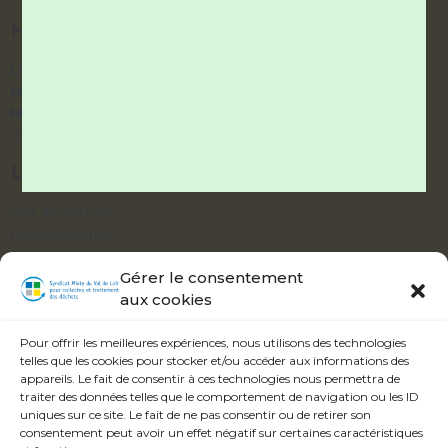
HORAIRES DES BUREAUX
Lundi et Vendredi :
9h – 12h / 14h – 17h
Mardi et Jeudi :
9h – 12h / fermé l’après-midi
Mercredi :
accueil téléphonique uniquement
(9h – 12h / 14h – 17h)
LIENS UTILES
Mes démarches
Documentation
Délibérations
Gérer le consentement
aux cookies
ABONNEZ-VOUS À NOTRE ALERTE
INFOS
Pour offrir les meilleures expériences, nous utilisons des technologies
telles que les cookies pour stocker et/ou accéder aux informations des
appareils. Le fait de consentir à ces technologies nous permettra de
traiter des données telles que le comportement de navigation ou les ID
uniques sur ce site. Le fait de ne pas consentir ou de retirer son
consentement peut avoir un effet négatif sur certaines caractéristiques
Veuillez accepter les termes et conditions.