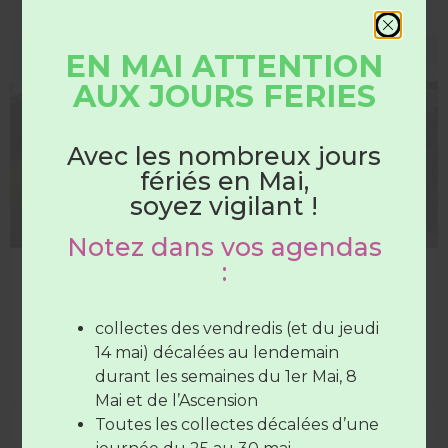
EN MAI ATTENTION
DÉCHETTERIE
AUX JOURS FERIES
HORAIRES
DÉCHÈTERIES
Avec les nombreux jours
fériés en Mai,
Du 1er juin au 31 août
soyez vigilant !
Notez dans vos agendas
Les déchèteries sont ouvertes :
:
Les déchèteries passent en horaires d’été
Du lundi au samedi
de 7H30 à
A partir du 1er juin, les déchèteries passent en horaires
12H30
(SAUF Verneil fermée le
d’été.
collectes des vendredis (et du jeudi
mardi toute la journée et le Lude
14 mai) décalées au lendemain
fermée le mercredi toute la
durant les semaines du 1er Mai, 8
LIRE LA SUITE »
journée)
Mai et de l’Ascension
Le vendredi de
7H30 à 12H30
et de
Toutes les collectes décalées d’une
28 mai 2026
17H à 19H