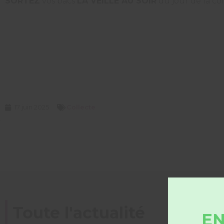
SORTEZ
vos bacs
LA VEILLE AU SOIR
du jour de la co
17 juin 2025
Collecte
Toute l'actualité
EN