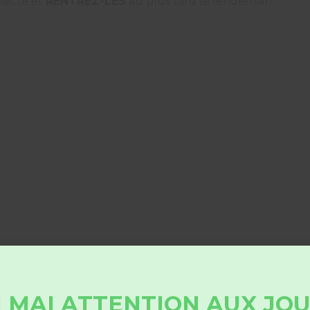
llecte et
RENTREZ-LES
au plus tard le lendemain.
 MAI ATTENTION AUX JO