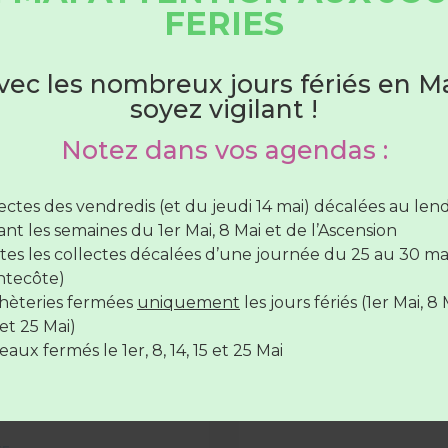
HORAIRES DÉCHÈTERIES
FERIES
Du 1er juin au 31 août
DÉCHETTERIE
vec les nombreux jours fériés en Ma
soyez vigilant !
hèteries sont ouvertes :
Notez dans vos agendas :
lundi au samedi
de 7H30 à 12H30
(SAUF Verneil fermée
di toute la journée et le Lude fermée le mercredi toute 
lectes des vendredis (et du jeudi 14 mai) décalées au le
rnée)
nt les semaines du 1er Mai, 8 Mai et de l’Ascension
vendredi de
7H30 à 12H30
et de
17H à 19H
tes les collectes décalées d’une journée du 25 au 30 ma
de pneus sous
14 juillet férié = collecte
ntecôte)
s
décalées !
hèteries fermées
uniquement
les jours fériés (1er Mai, 8 
hèteries sont
fermées
le
14 juillet
et le
15 Août
EMBRE de 15H30 à 17H, le
Mardi 14 juillet aucun serv
et 25 Mai)
ganise une collecte de
n’est assuré. Les collectes 
aux fermés le 1er, 8, 14, 15 et 25 Mai
s les déchèteries du Lude
décalées d’une journée.
il-le-Chétif uniquement,
ions
LIRE LA SUITE »