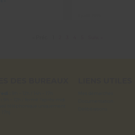
E »
8 juillet 2026
« Préc.
1
2
3
4
5
Suiv. »
ES DES BUREAUX
LIENS UTILES
edi :
9h – 12h / 14h – 17h
Mes démarches
 :
9h – 12h / fermé l’après-midi
Documentation
ueil téléphonique uniquement
Délibérations
– 17h)