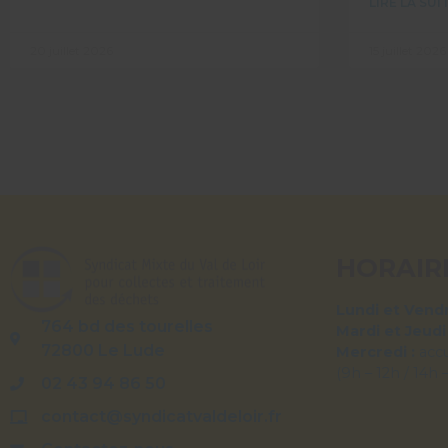
LIRE LA SUIT
20 juillet 2026
15 juillet 2026
HORAIR
Lundi et Vendr
764 bd des tourelles
Mardi et Jeudi
72800 Le Lude
Mercredi :
acc
(9h – 12h / 14h 
02 43 94 86 50
contact@syndicatvaldeloir.fr