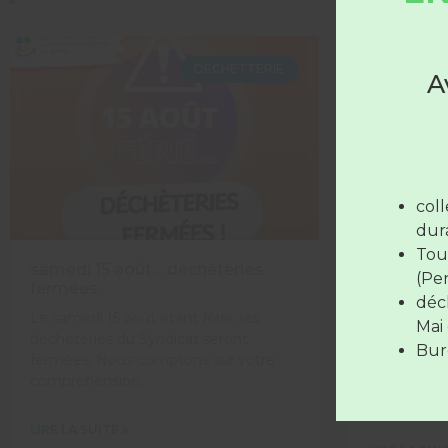
DÉCHETTERIE
A
Les déc
Du 
mar
col
jou
dura
Le 
Tou
samedi 15 août… déchèteries
Collecte 
(Pe
fermées
condition
déc
Les déc
Le samedi 15 août étant férié, les
Le 17 SEPT
Mai 
déchèteries du Syndicat seront
Syndicat or
Bure
fermées. Nous comptons sur votre
pneus, dan
compréhension.
et de Verne
sous condit
LIRE LA SUITE »