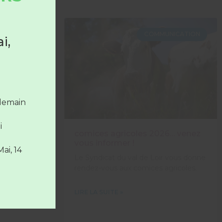
COLLECTE
COMMUNICATION
i,
 le
la
ndemain
i
s
comices agricoles 2026… venez
vous informer !
Mai, 14
ice déchets
Le Syndicat du val de Loir vous donne
sont
rendez-vous aux comices agricoles.
LIRE LA SUITE »